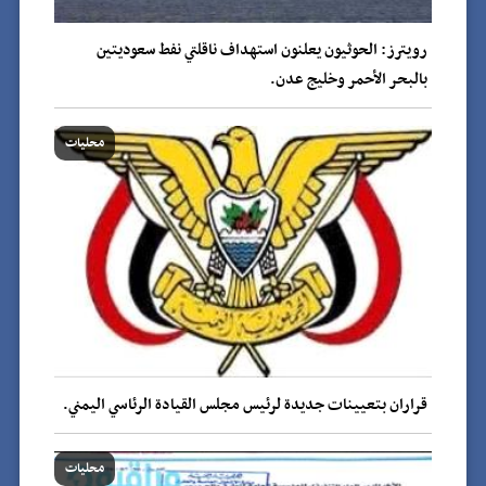
رويترز: الحوثيون يعلنون استهداف ناقلتي نفط سعوديتين
بالبحر الأحمر وخليج عدن.
محليات
قراران بتعيينات جديدة لرئيس مجلس القيادة الرئاسي اليمني.
محليات