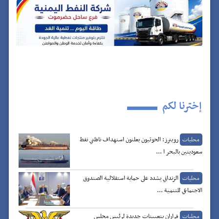
إخترنا لكم
رويترز: الحوثيون يعلنون استهداف ناقلتي نفط
محليات
سعوديتين بالبحر ا ...
الزنداني يشدد على حماية استقلالية الصندوق
محليات
الاجتماعي للتنمية ...
قراران بتعيينات جديدة لرئيس مجلس
محليات