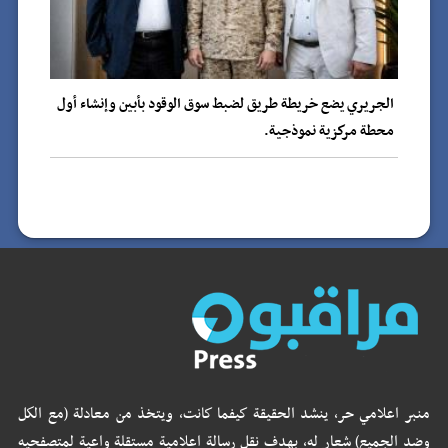
الجريري يضع خريطة طريق لضبط سوق الوقود بأبين وإنشاء أول
محطة مركزية نموذجية.
منبر اعلامي حر، ينشد الحقيقة كيفما كانت، ويتخذ من معادلة (مع الكل
وضد الجميع) شعار له، بهدف نقل رسالة اعلامية مستقلة واعية لمتصفحيه