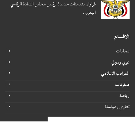
قراران بتعيينات جديدة لرئيس مجلس القيادة الرئاسي
اليمني..
الاقسام
محليات
عربي ودولي
المراقب الإعلامي
متفرقات
رياضة
تعازي ومواساة
جميع الحقوق محفوظة ©
2026
@ - مراقبون برس