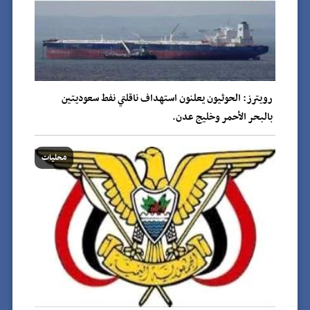
رويترز: الحوثيون يعلنون استهداف ناقلتي نفط سعوديتين
بالبحر الأحمر وخليج عدن.
محليات