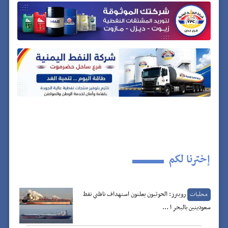
إخترنا لكم
رويترز: الحوثيون يعلنون استهداف ناقلتي نفط
محليات
سعوديتين بالبحر ا ...