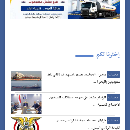
إخترنا لكم
رويترز: الحوثيون يعلنون استهداف ناقلتي نفط
محليات
سعوديتين بالبحر ا ...
الزنداني يشدد على حماية استقلالية الصندوق
محليات
الاجتماعي للتنمية ...
قراران بتعيينات جديدة لرئيس مجلس
محليات
القيادة الرئاسي اليمني ...