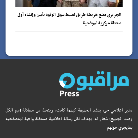
الجريري يضع خريطة طريق لضبط سوق الوقود بأبين وإنشاء أول
محطة مركزية نموذجية.
منبر اعلامي حر، ينشد الحقيقة كيفما كانت، ويتخذ من معادلة (مع الكل
وضد الجميع) شعار له، بهدف نقل رسالة اعلامية مستقلة واعية لمتصفحيه
بمايجري حولهم