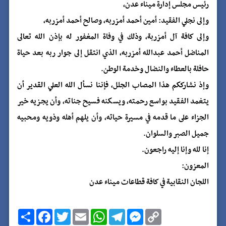
رئيس مجلس إدارة ميناء عدن،
وإلى نجلي الفقيد: أمين أحمد أمزربه، وصالح أحمد أمزربه،
وإلى كافة آل أمزربة، وذلك في وفاة المغفور له بإذن الله تعالى
المناضل أحمد عبدالله أمزربه، الذي انتقل إلى جوار ربه بعد حياة
حافلة بالعطاء والنضال وخدمة الوطن.
وإذ نشارككم هذا المصاب الجلل، فإننا نسأل الله العلي القدير أن
يتغمد الفقيد بواسع رحمته، ويسكنه فسيح جناته، وأن يجزيه خير
الجزاء على ما قدمه في مسيرة حياته، وأن يلهم أهله وذويه ومحبيه
جميل الصبر والسلوان.
إنا لله وإنا إليه راجعون.
المعزون:
اللجان النقابية في كافة قطاعات ميناء عدن
C
M
T
W
E
T
F
ا
o
e
e
h
m
w
a
ن