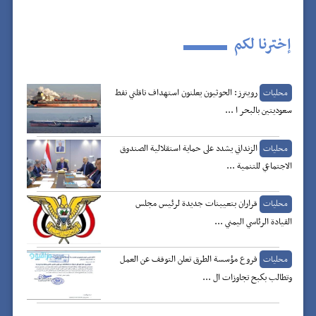
إخترنا لكم
رويترز: الحوثيون يعلنون استهداف ناقلتي نفط
محليات
سعوديتين بالبحر ا ...
الزنداني يشدد على حماية استقلالية الصندوق
محليات
الاجتماعي للتنمية ...
قراران بتعيينات جديدة لرئيس مجلس
محليات
القيادة الرئاسي اليمني ...
فروع مؤسسة الطرق تعلن التوقف عن العمل
محليات
وتطالب بكبح تجاوزات ال ...