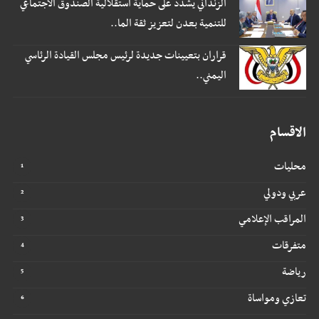
الزنداني يشدد على حماية استقلالية الصندوق الاجتماعي
للتنمية بعدن لتعزيز ثقة الما..
قراران بتعيينات جديدة لرئيس مجلس القيادة الرئاسي
اليمني..
الاقسام
محليات
عربي ودولي
المراقب الإعلامي
متفرقات
رياضة
تعازي ومواساة