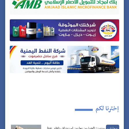
إخترنا لكم
رويترز: الحوثيون يعلنون استهداف ناقلتي نفط
محليات