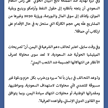
وفي نبرة تهديد ضد المملكة تابع البيان الحوثي "على رأس النظام
السعودي أن يتجه بأنظاره إلى حقول النفط وأرامكو وينبع وبقية
الموانئ، وكذلك إلى سوق المال والبورصة، ورؤية 2030 وغيرها من
المشاريع علّه يعي حجم الكارثة التي ستحل به في حال الإقدام على
ارتكاب أي حماقة".
وفي وقت سابق، اعتبر تحالف دعم الشرعية في اليمن، أن" تصريحات
الميليشيا الحوثية ضد السعودية، لا تعد سوى محاولة لصرف
الأنظار عن انتهاكاتها الجسيمة ضد الشعب اليمني".
وتوعد التحالف في بيان بأنه" سيرد ويضرب بكل حزم وبقوة غير
مسبوقة للتصدي لأي محاولات لاستهداف السعودية، ومواطنيها،
ومقدراتها الوطنية، أو محاولات انتهاك سيادة اليمن، وبما يتوافق
مع القانون الدولي الإنساني، وقواعده العرفية".