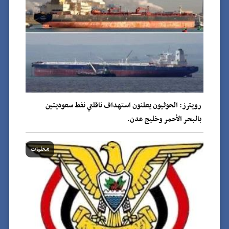
رويترز: الحوثيون يعلنون استهداف ناقلتي نفط سعوديتين
بالبحر الأحمر وخليج عدن.
محليات