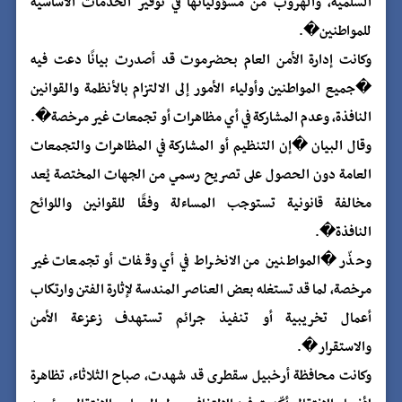
السلمية، والهروب من مسؤولياتها في توفير الخدمات الأساسية
للمواطنين�.
وكانت إدارة الأمن العام بحضرموت قد أصدرت بيانًا دعت فيه
�جميع المواطنين وأولياء الأمور إلى الالتزام بالأنظمة والقوانين
النافذة، وعدم المشاركة في أي مظاهرات أو تجمعات غير مرخصة�.
وقال البيان �إن التنظيم أو المشاركة في المظاهرات والتجمعات
العامة دون الحصول على تصريح رسمي من الجهات المختصة يُعد
مخالفة قانونية تستوجب المساءلة وفقًا للقوانين واللوائح
النافذة�.
وحذّر �المواطنين من الانخراط في أي وقفات أو تجمعات غير
مرخصة، لما قد تستغله بعض العناصر المندسة لإثارة الفتن وارتكاب
أعمال تخريبية أو تنفيذ جرائم تستهدف زعزعة الأمن
والاستقرار�.
وكانت محافظة أرخبيل سقطرى قد شهدت، صباح الثلاثاء، تظاهرة