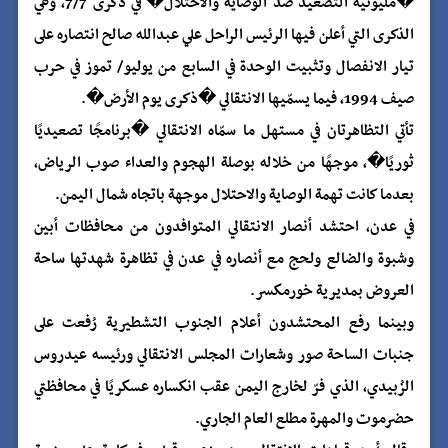
�مليونية التصعيد ضد الوصاية والاحتلال� في ذكرى 7/7، وهي
الذكرى التي أعلن فيها الرئيس الراحل علي عبدالله صالح انتصاره على
تيار الانفصال وتثبيت الوحدة في السابع من يوليو/ تموز في حرب
صيف 1994، فيما يسمّيها الانتقالي �ذكرى يوم الأرض�.
تأتي التظاهرتان في مستهل ما سمّاه الانتقالي �برنامجًا تصعيديًا
ثوريًا�، موجهًا من خلاله بوصلة الهجوم والعداء صوب الرياض،
بعدما كانت تهمة الوصاية والاحتلال موجهة باتجاه شمال اليمن.
في عدن، احتشد أنصار الانتقالي المتوافدون من محافظات أبين
وشبوة والضالع ولحج مع أنصاره في عدن في تظاهرة شهدتها ساحة
العروض بمديرية خورمكسر.
وبينما رفع المحتشدون أعلام الجنوب التشطيرية رُفعت على
جنبات الساحة صور وشعارات المجلس الانتقالي ورئيسه عيدروس
الزُبيدي، الذي فرّ لخارج اليمن عقب انكساره عسكريًا في محافظتي
حضرموت والمهرة مطلع العام الجاري.