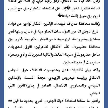
وقال أحد قيادات الانتقالي، وهو زعيم قبلي، في كلمة على منصة
فعالية تظاهرة عدن: �إننا على استعداد للتعاون حتى مع إبليس
الرجيم في سبيل إقامة دولتنا�.
وكانت محافظة عدن قد شهدت، الإثنين، انتشار لواءين من قوات
درع الوطن لتأمين المؤسسات الحكومية في عدن، بينها قصر
معاشيق ومقر رئاسة الوزراء وعدد من المقار الحكومية الأخرى. وفي
محافظة حضرموت، نظّم الانتقالي تظاهرتين: الأولى لمديريات
ساحل حضرموت في مدينة المكلا، والثانية لمديريات وادي وصحراء
حضرموت في مدينة سيئون.
وأكّد بيان تظاهرات عدن وحضرموت الالتفاف حول المجلس
الانتقالي ورئيسه عيدروس الزُبيدي، مجددًا التمسك بالإعلانين
السياسي والدستوري للانفصال، الصادر في يناير/كانون الثاني
الماضي.
واعتبر ما سمّاها استعادة دولة الجنوب العربي بحدود ما قبل 22