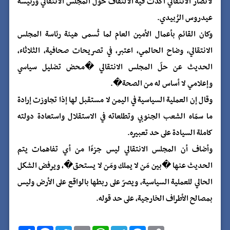
لأنصار الانتقالي أكّدت فيه الالتفاف حول المجلس الانتقالي ورئيسه
عيدروس الزُبيدي.
وكان القائم بأعمال الأمين العام لما تُسمى هيئة رئاسة المجلس
الانتقالي، وضاح الحالمي، اعتبر، في تصريحات صحافية، الثلاثاء،
الحديث عن حلّ المجلس الانتقالي �محض تضليل سياسي
وإعلامي لا أساس له من الصحة�.
وقال إن العملية السياسية في اليمن لا مستقبل لها إذا تجاوزت إرادة
ما سمّاه الشعب الجنوبي وتطلعاته في الاستقلال واستعادة دولته
كاملة السيادة على حد تعبيره.
وأضاف أن المجلس الانتقالي ليس جزءًا من أي تفاهمات يتم
الحديث عنها �بين مَن لا يملك ومَن لا يستحق�، ويرفض الشكل
الحالي للعملية السياسية، ويصرّ على ربطها بالواقع على الأرض وليس
بمصالح الأطراف الخارجية، على حد قوله.
C
M
T
W
E
T
F
ا