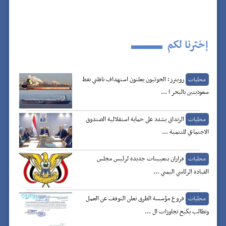
إخترنا لكم
رويترز: الحوثيون يعلنون استهداف ناقلتي نفط
محليات
سعوديتين بالبحر ا ...
الزنداني يشدد على حماية استقلالية الصندوق
محليات
الاجتماعي للتنمية ...
قراران بتعيينات جديدة لرئيس مجلس
محليات
القيادة الرئاسي اليمني ...
فروع مؤسسة الطرق تعلن التوقف عن العمل
محليات
وتطالب بكبح تجاوزات ال ...