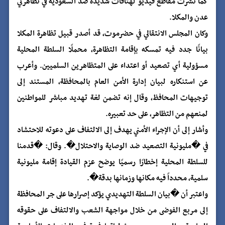
كما نشرت مقاطع فيديو لهتافات شديدة ضد السعودية في تظاهرتي
عدن والمكلا.
وكان المجلس الانتقالي في حضرموت، قد أصدر قبيل تظاهرة المكلا
بيانًا جدد فيه تمسكه بإقامة التظاهرة، محملًا السلطة المحلية
مسؤولية أي تصعيد أو اعتداء على المتظاهرين السلميين. وأعرب
عن استنكاره لبيان إدارة الأمن العام بالمحافظة، المستند إلى
توجيهات المحافظ، وقال إنه تضمن لغة تهديد مباشر للمواطنين
لمنعهم من التظاهر، على حد تعبيره.
وأشار إلى أن الإجراء الأمني يهدف إلى الالتفاف على دعوته للاحتشاد
في �مليونية التصعيد ضد الوصاية والاحتلال�. وقال: �قدمنا
للسلطة المحلية إخطارًا رسميًا يوضح عزم القيادة إقامة مليونية
سلمية، محدداً فيه مكانها وزمانها بدقة�.
واعتبر أن �بيان السلطة التهديدي يؤكد إصرارها على جر المحافظة
إلى مربع الفوضى من خلال مواجهة الشعب والالتفاف على حقوقه