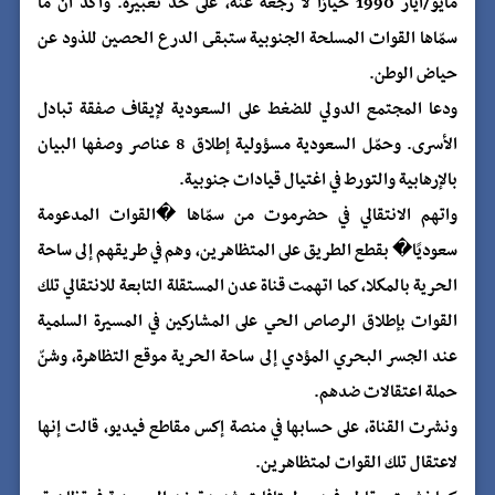
مايو/أيار 1990 خيارًا لا رجعة عنه، على حد تعبيره. وأكّد أن ما
سمّاها القوات المسلحة الجنوبية ستبقى الدرع الحصين للذود عن
حياض الوطن.
ودعا المجتمع الدولي للضغط على السعودية لإيقاف صفقة تبادل
الأسرى. وحمّل السعودية مسؤولية إطلاق 8 عناصر وصفها البيان
بالإرهابية والتورط في اغتيال قيادات جنوبية.
واتهم الانتقالي في حضرموت من سمّاها �القوات المدعومة
سعوديًا� بقطع الطريق على المتظاهرين، وهم في طريقهم إلى ساحة
الحرية بالمكلا، كما اتهمت قناة عدن المستقلة التابعة للانتقالي تلك
القوات بإطلاق الرصاص الحي على المشاركين في المسيرة السلمية
عند الجسر البحري المؤدي إلى ساحة الحرية موقع التظاهرة، وشنّ
حملة اعتقالات ضدهم.
ونشرت القناة، على حسابها في منصة إكس مقاطع فيديو، قالت إنها
لاعتقال تلك القوات لمتظاهرين.