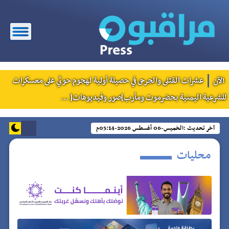
الآن
عشرات القتلى والجرحى في حصيلة أولية لهجوم حوثي على معسكرات
للشرعية اليمنية بحضرموت ومأرب]صور وفيديوهات[ ...
آخر تحديث :
الخميس-06 أغسطس 2026-05:14م
محليات