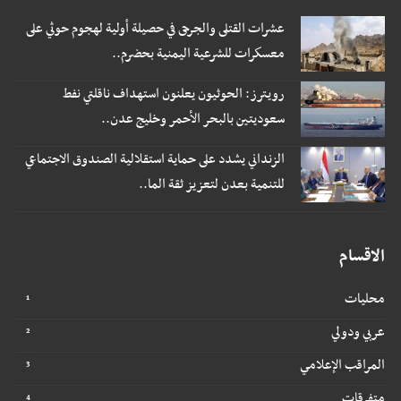
عشرات القتلى والجرحى في حصيلة أولية لهجوم حوثي على
معسكرات للشرعية اليمنية بحضرم..
رويترز: الحوثيون يعلنون استهداف ناقلتي نفط
سعوديتين بالبحر الأحمر وخليج عدن..
الزنداني يشدد على حماية استقلالية الصندوق الاجتماعي
للتنمية بعدن لتعزيز ثقة الما..
الاقسام
محليات
عربي ودولي
المراقب الإعلامي
متفرقات