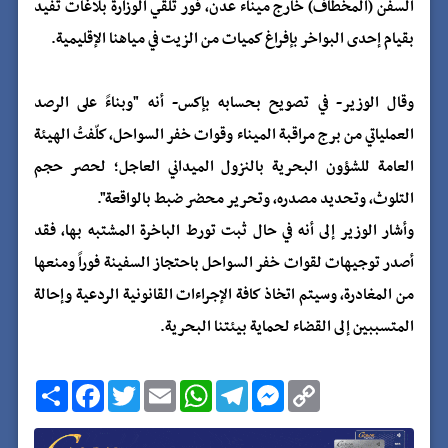
السفن (المخطاف) خارج ميناء عدن، فور تلقي الوزارة بلاغات تفيد
بقيام إحدى البواخر بإفراغ كميات من الزيت في مياهنا الإقليمية.
وقال الوزير- في تصويح بحسابه بإكس- أنه "وبناءً على الرصد
العملياتي من برج مراقبة الميناء وقوات خفر السواحل، كلّفتُ الهيئة
العامة للشؤون البحرية بالنزول الميداني العاجل؛ لحصر حجم
التلوث، وتحديد مصدره، وتحرير محضر ضبط بالواقعة".
وأشار الوزير إلى أنه في حال ثبت تورط الباخرة المشتبه بها، فقد
أصدر توجيهات لقوات خفر السواحل باحتجاز السفينة فوراً ومنعها
من المغادرة، وسيتم اتخاذ كافة الإجراءات القانونية الردعية وإحالة
المتسببين إلى القضاء لحماية بيئتنا البحرية.
C
M
T
W
E
T
F
ا
o
e
e
h
m
w
a
ن
p
s
l
a
a
i
c
ش
y
s
e
t
i
t
e
ر