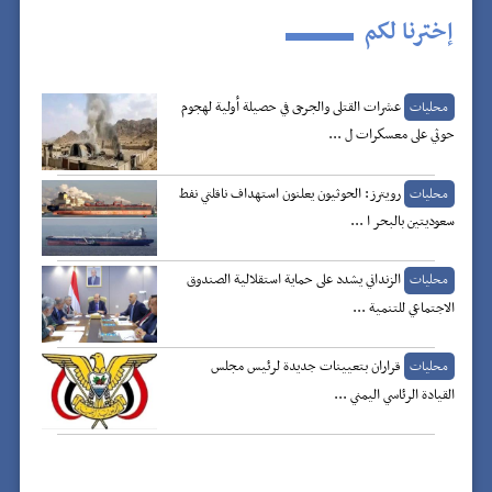
إخترنا لكم
عشرات القتلى والجرحى في حصيلة أولية لهجوم
محليات
حوثي على معسكرات ل ...
رويترز: الحوثيون يعلنون استهداف ناقلتي نفط
محليات
سعوديتين بالبحر ا ...
الزنداني يشدد على حماية استقلالية الصندوق
محليات
الاجتماعي للتنمية ...
قراران بتعيينات جديدة لرئيس مجلس
محليات
القيادة الرئاسي اليمني ...