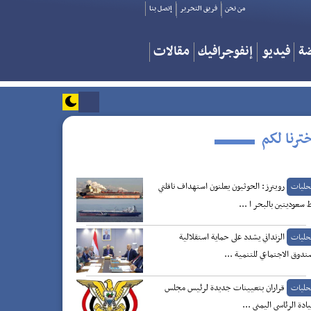
من نحن
فريق التحرير
إتصل بنا
ضة
فيديو
إنفوجرافيك
مقالات
ترنا لكم
رويترز: الحوثيون يعلنون استهداف ناقلتي
حليات
 سعوديتين بالبحر ا ...
الزنداني يشدد على حماية استقلالية
حليات
ندوق الاجتماعي للتنمية ...
قراران بتعيينات جديدة لرئيس مجلس
حليات
يادة الرئاسي اليمني ...