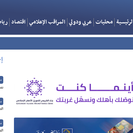
لرئيسية
محليات
عربي ودولي
المراقب الإعلامي
اقتصاد
ريا
إخ
م
نفط
م
الص
م
الق