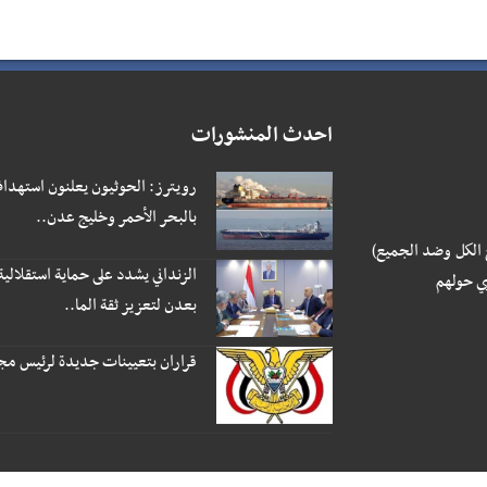
احدث المنشورات
رويترز: الحوثيون يعلنون استهداف
بالبحر الأحمر وخليج عدن..
 الكل وضد الجميع)
الزنداني يشدد على حماية استقلالية
ي حولهم
بعدن لتعزيز ثقة الما..
قراران بتعيينات جديدة لرئيس مجلس