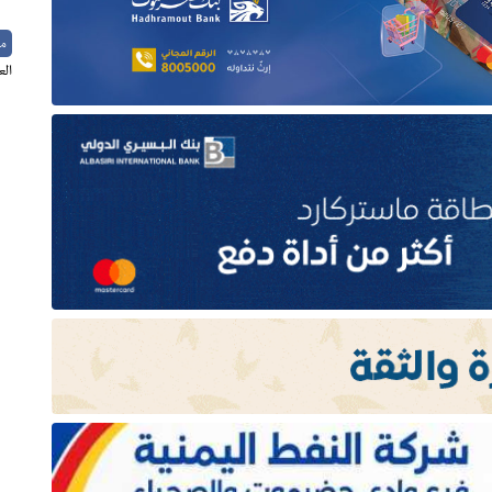
م
الع