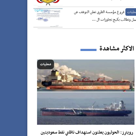
فروع مؤسسة الطرق تعلن التوقف عن
حليات
مل وتطالب بكبح تجاوزات ال ...
الاكثر مشاهدة
محليات
رويترز: الحوثيون يعلنون استهداف ناقلتي نفط سعوديتين