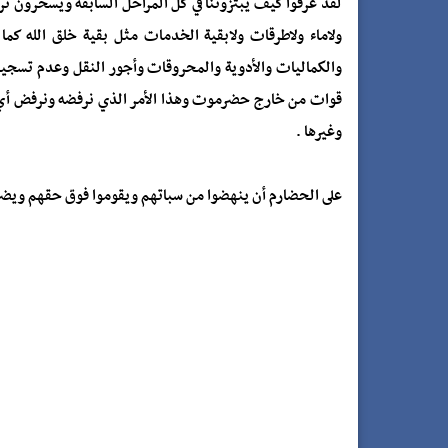
لقد عرفوا كيف يبتزوننا في كل المراحل السابقة ويسخّرون ثرو
ولاماء ولاطرقات ولابقية الخدمات مثل بقية خلق الله كما 
والكماليات والأدوية والمحروقات وأجور النقل وعدم تسجيل
قوات من خارج حضرموت وهذا الأمر الذي نرفضه ونرفض أي 
وغيرها .
على الحضارم أن ينهضوا من سباتهم ويقوموا فوق حقهم ويضربوا