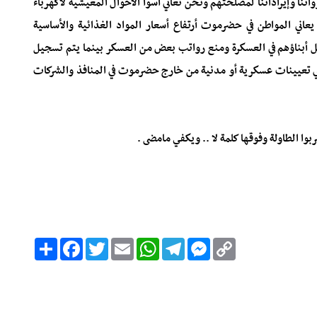
اتنا وإيراداتنا لمصلحتهم ونحن نعاني أسوأ الأحوال المعيشية لاكهرباء
يعاني المواطن في حضرموت أرتفاع أسعار المواد الغذائية والأساسية
 أبناؤهم في العسكرة ومنع رواتب بعض من العسكر بينما يتم تسجيل
تعيينات عسكرية أو مدنية من خارج حضرموت في المنافذ والشركات
 الطاولة وفوقها كلمة لا .. ويكفي مامضى .
C
M
T
W
E
T
F
ا
o
e
e
h
m
w
a
ن
p
s
l
a
a
i
c
ش
y
s
e
t
i
t
e
ر
b
t
l
s
g
e
L
o
e
A
r
n
i
o
r
p
a
g
n