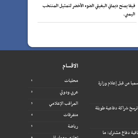
فيفا يمنح ديماني البغيلي الضوء الأخضر لتمثيل المنتخب
اليمني.
الاقسام
محليات
ميا من قبل إعلام وزارة
عربي ودولي
المراقب الإعلامي
ترسخ شراكة دفاعية طويلة
متفرقات
رياضة
فاقية دفاع مشترك: ما
تعازي ومواساة