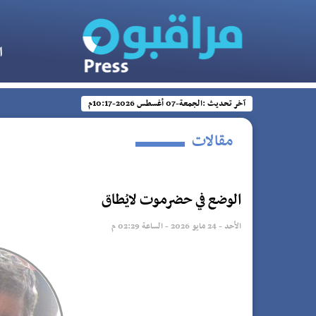
ا
آخر تحديث :
الجمعة-07 أغسطس 2026-10:17م
مقالات
الوضع في حضرموت لايُطاق
الأحد - 24 مايو 2026 - الساعة 02:29 م