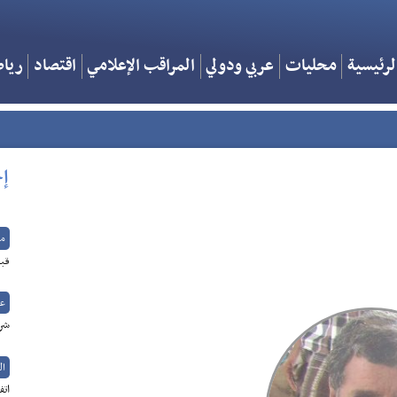
لرئيسية
محليات
عربي ودولي
المراقب الإعلامي
اقتصاد
ريا
إخ
م
قبل
عر
شرا
ال
اتف