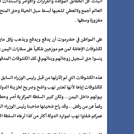
أثبتت كل الحقائق المؤكدة والقرارات والأوامر والسندات ا
العالم أجمع ولاتعطي لشعبها أبسط سبل الحياة وحتى المنح و
مغزوزة وسطها .
على المواطن في حضرموت أن يدفع ويدفع ويذهب وكل مايدف
لكشوفات الإعاشة لمن هم موزعين شكلياً على سفارات اليمن في ب
ينسوا حتى تسجيل زوجاتهم وبناتهم في تلك الكشوفات المدفوعة
هذه الكشوفات التي تم إثارتها من قبل رئيس الوزراء السابق
للكشوفات إياها لأنها تعتبر نهب واضح وصريح لخزينة الدول
بيوتهم داخل اليمن .. ولكن كبير السلطة المركزية أصر وحط 
رغماً عن من رفض .. وقد راح ضحيتها صاحبنا رئيس الوزراء الذ
عمركم شفتوا نهب لموارد الدولة أكثر من كذا ترعاه السلطة 