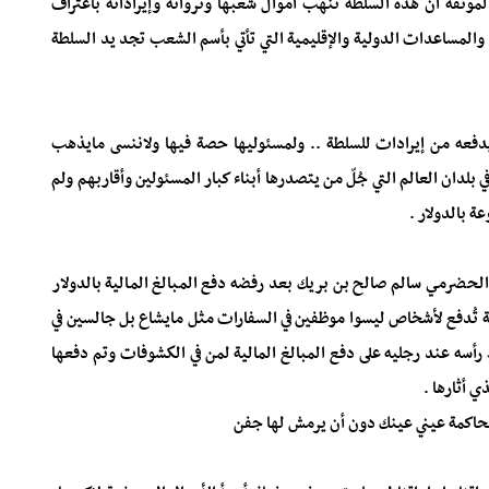
لموثقة أن هذه السلطة تنهب أموال شعبها وثرواته وإيراداته باعتراف
المساعدات الدولية والإقليمية التي تأتي بأسم الشعب تجد يد السلطة
عه من إيرادات للسلطة .. ولمسئوليها حصة فيها ولاننسى مايذهب
لدان العالم التي جُلّ من يتصدرها أبناء كبار المسئولين وأقاربهم ولم
 بالدولار .
 الحضرمي سالم صالح بن بريك بعد رفضه دفع المبالغ المالية بالدولار
ة تُدفع لأشخاص ليسوا موظفين في السفارات مثل مايشاع بل جالسين في
رأسه عند رجليه على دفع المبالغ المالية لمن في الكشوفات وتم دفعها
ي أثارها .
الحاكمة عيني عينك دون أن يرمش لها جفن