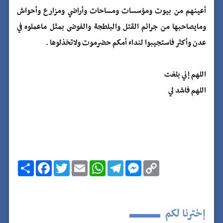
أعينهم من بيوت ومؤسسات ومساحات وأراضي ومزارع وأحواش
ومايصاحبها من جرائم القتل والبلطجة والفوضى بمثل ماعملوه في
عدن وأكثر فاستجيبوا لنداء أمكم حضرموت ولاتخذلوها .
اللهم إني بلغت
اللهم فاشد لي
C
M
T
W
E
T
F
ا
o
e
e
h
m
w
a
ن
p
s
l
a
a
i
c
ش
y
s
e
t
i
t
e
ر
b
t
l
s
g
e
L
o
e
A
r
n
i
إخترنا لكم
n
g
a
p
r
o
k
p
m
e
k