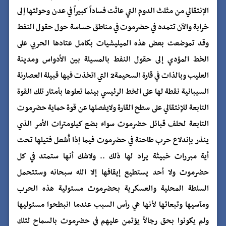
الإنتقالي من مثلث الدوم التي عاثت فساداً كبيراً في عدن وحولتها إلى
خرابة والآن تتمدد في حضرموت في مناطق حساسة حول حقول النفط
وقد تموضعت بعض هذه الميليشيات بكامل عتادها الحربي على
الخط المؤدي إلى حقول النفط بالمسيلة بين الأدواس ومدينة
العليب وبالذات في قارة السحيمة2 التي اتخذت فيها قبيلة العصارنة
السيبانية نقطة لها على الخط الرئيسي بينما تعلوها بأمتار تلك القوة
التابعة للإنتقالي على سطح القارة ولايفصلها عن قوة حماية حضرموت
التابعة لحلف قبائل حضرموت سواء بضع كيلومترات الأمر الذي
ينذر بإندلاع حرب طاحنة في حضرموت فيما إذا أُشعل فتيلها تحت
أية مبررات خبيثة يراد لها ذلك .. ولاشك أنها ستمتد في كل
حضرموت ولا أحد يستطيع إيقافها إلا الله سبحانه وستتحمل
السلطة المحلية والعسكرية بحضرموت مسئولية هذه الحرب
ومآسيها وتبعاتها لأنها هي رأس السبب عندما انبطحوا مسئوليها
ولم يكونوا بحق رجالاً يؤتمن عليهم في حضرموت بالسماح لتلك