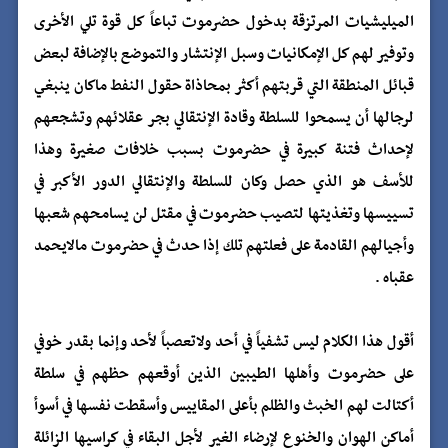
الميليشيات المرتزقة بدخول حضرموت تباعاً كل قوة تلي الأخرى
وتوفير لهم كل الإمكانيات وسبل الإنتشار والتموضع بالإضافة لبعض
قبائل المنطقة التي قربتهم أكثر بمحاذاة حقول النفط ماكان ينبغي
لرجالها أن يسمحوا للسلطة وقادة الإنتقالي بجر عقلائهم وتشجعهم
لإحداث فتنة كبيرة في حضرموت بسبب خلافات صغيرة وهذا
للأسف هو الذي حصل وكان للسلطة والإنتقالي الدور الأكبر في
تسييسها وتغذيتها لتصيب حضرموت في مقتل لن يسامحهم شعبها
وأجيالهم القادمة على فعلتهم تلك إذا حدث في حضرموت مالايحمد
عقباه .
أقول هذا الكلام ليس تشفياً في أحد ولاتعصباً لأحد وإنما بقدر خوفي
على حضرموت وأهلها الطيبين الذين أوقعهم حظهم في سلطة
أكتالت لهم الخبث والظلم بأعلى المقاييس وأسقطت نفسها في أسوأ
أماكن الهوان والخنوع لإرضاء الغير لأجل البقاء في كراسيها الزائلة