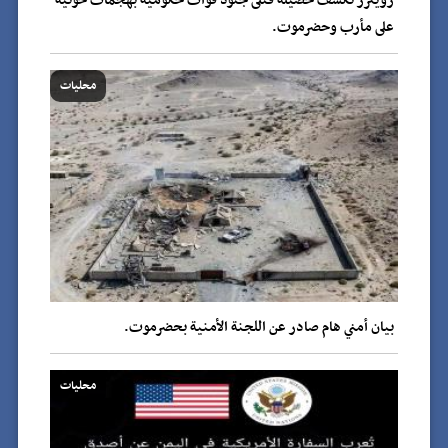
رويترز تكشف حصيلة قتلى جنود قوات حكومية بهجمات حوثية
على مأرب وحضرموت.
محليات
بيان أمني هام صادر عن اللجنة الأمنية بحضرموت.
محليات