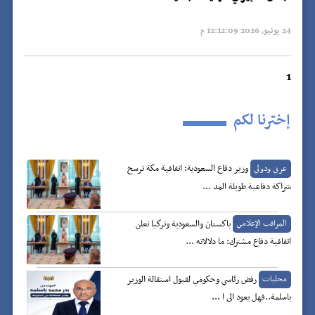
24 يونيو, 2026 12:12:09 م
1
إخترنا لكم
وزير دفاع السعودية: اتفاقية مكة ترسخ
عربي ودولي
شراكة دفاعية طويلة المد ...
باكستان والسعودية وتركيا تعلن
المراقب الإعلامي
اتفاقية دفاع مشترك: ما دلالاته ...
رفض رئاسي وحكومي لقبول استقالة الوزير
محليات
باسلمة..فهل يعود الى ا ...