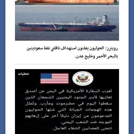
رويترز: الحوثيون يعلنون استهداف ناقلتي نفط سعوديتين
بالبحر الأحمر وخليج عدن.
محليات