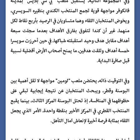
وفي المجموعة الثانية، يستقبل ملعب "بي سي بلايس" بمدينة
فانكوفر مواجهة قوية تجمع المنتخب الكندي بنظيره السويسري،
ويخوض المنتخبان اللقاء وهما متساويان في الرصيد بأربع نقاط لكل
منهما، غير أن كندا تتفوق بفارق الأهداف بعدما سجلت سبعة
أهداف مقابل هدف وحيد استقبلته شباكها، في حين أحرزت سويسرا
خمسة أهداف وتلقت هدفين، ما يمنح أصحاب الأرض أفضلية نسبية
قبل صافرة البداية.
وفي التوقيت ذاته، يحتضن ملعب "لومين" مواجهة لا تقل أهمية بين
البوسنة وقطر، ويبحث المنتخبان عن نتيجة إيجابية تبقي على
حظوظهما في المنافسة، إذ تحتل البوسنة المركز الثالث، بينما يقبع
المنتخب القطري في المركز الأخير بنقطة واحدة، الأمر الذي يجعل
اللقاء بمثابة فرصة أخيرة لإنعاش آمال التأهل.