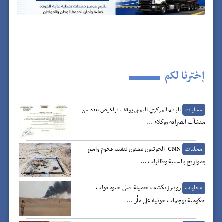
إخترنا لكم
البنك المركزي اليمني يوقف تراخيص عدد من
محليات
منشآت الصرافة ووكلاء ...
CNN: الحوثيون يعلنون تنفيذ هجوم واسع
محليات
بصواريخ بالستية وطائرات ...
رويترز تكشف حصيلة قتلى جنود قوات
محليات
حكومية بهجمات حوثية على مأر ...