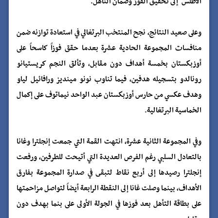
الأطلس" إلى تحقيق الفوز وضمان التأهل.
وعلى صعيد النتائج، نجح المنتخب البرتغالي في استعادة توازنه ضمن
منافسات المجموعة الحادية عشرة بعدما حقق فوزاً كاسحاً على
أوزبكستان بخمسة أهداف دون مقابل، وتألق النجم كريستيانو
رونالدو بتسجيله هدفين، فيما تناوب نونو مينديز ورافائيل لياو
وهدف عكسي من حارس أوزبكستان عبد الواحد نيماتوف على إكمال
الخماسية البرتغالية.
وفي المجموعة الثانية عشرة، انتهت القمة التي جمعت إنجلترا وغانا
بالتعادل السلبي رغم الفرص العديدة التي أتيحت للطرفين، ورفعت
إنجلترا رصيدها إلى أربع نقاط لتبقى في صدارة المجموعة بفارق
الأهداف، بينما وصلت غانا إلى النقطة الرابعة أيضاً لتواصل مزاحمتها
على بطاقة التأهل بعد فوزها في الجولة الأولى على بنما بهدف دون