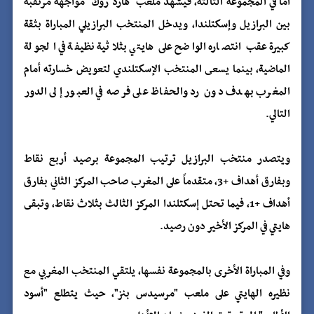
أما في المجموعة الثالثة، فيشهد ملعب "هارد روك" مواجهة مرتقبة
بين البرازيل وإسكتلندا، ويدخل المنتخب البرازيلي المباراة بثقة
كبيرة عقب انتصاره الواضح على هايتي بثلاثية نظيفة في الجولة
الماضية، بينما يسعى المنتخب الإسكتلندي لتعويض خسارته أمام
المغرب بهدف دون رد والحفاظ على فرصه في العبور إلى الدور
التالي.
ويتصدر منتخب البرازيل ترتيب المجموعة برصيد أربع نقاط
وبفارق أهداف +3، متقدماً على المغرب صاحب المركز الثاني بفارق
أهداف +1، فيما تحتل إسكتلندا المركز الثالث بثلاث نقاط، وتبقى
هايتي في المركز الأخير دون رصيد.
وفي المباراة الأخرى بالمجموعة نفسها، يلتقي المنتخب المغربي مع
نظيره الهايتي على ملعب "مرسيدس بنز"، حيث يتطلع "أسود