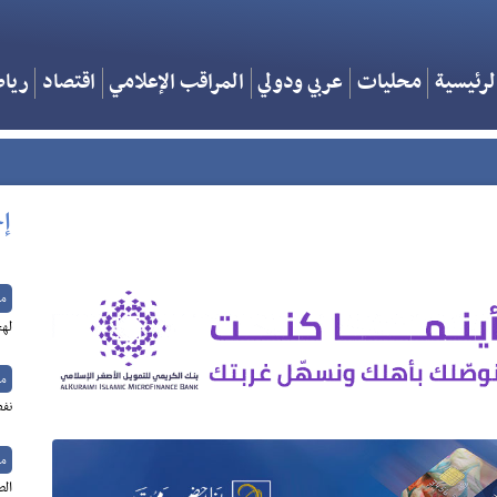
لرئيسية
محليات
عربي ودولي
المراقب الإعلامي
اقتصاد
ريا
إخ
م
لهج
م
نفط
م
الص