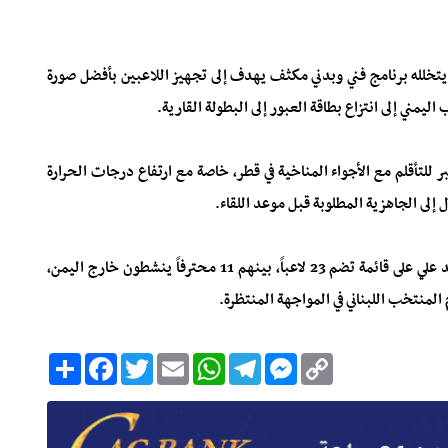
يتخلله برنامج فني وبدني مكثف يهدف إلى تجهيز اللاعبين بأفضل صورة
مني إلى انتزاع بطاقة العبور إلى البطولة القارية.
ر للتأقلم مع الأجواء المناخية في قطر، خاصة مع ارتفاع درجات الحرارة
 إلى الجاهزية المطلوبة قبل موعد اللقاء.
ويعتمد الجهاز الفني بقيادة المدرب الجزائري نور الدين ولد علي على قائمة تضم 23 لاعباً، بينهم 11 محترفاً ينشطون خارج اليمن،
المنتخب اللبناني في المواجهة المنتظرة.
C
M
T
W
E
T
F
ا
o
e
e
h
m
w
a
ن
p
s
l
a
a
i
c
ش
y
s
e
t
i
t
e
ر
b
t
l
s
g
e
L
o
e
A
r
n
i