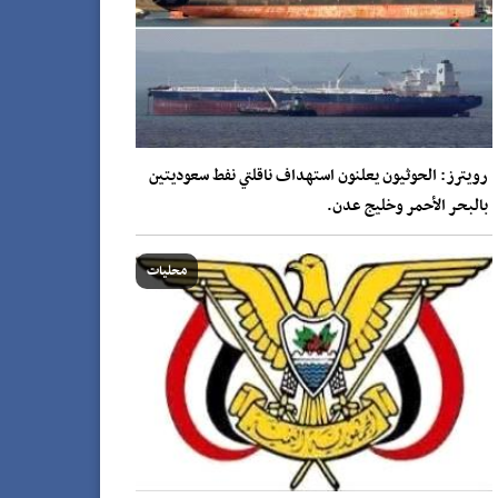
رويترز: الحوثيون يعلنون استهداف ناقلتي نفط سعوديتين
بالبحر الأحمر وخليج عدن.
محليات