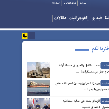
من نحن
فريق التحرير
إتصل بنا
ضة
فيديو
إنفوجرافيك
مقالات
ترنا لكم
عشرات القتلى والجرحى في حصيلة أولية
حليات
وم حوثي على معسكرات ل ...
رويترز: الحوثيون يعلنون استهداف ناقلتي
حليات
 سعوديتين بالبحر ا ...
الزنداني يشدد على حماية استقلالية
حليات
ندوق الاجتماعي للتنمية ...