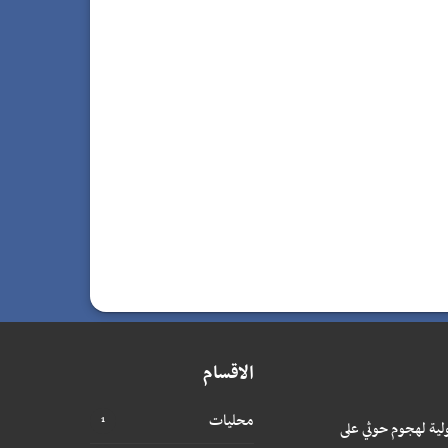
الاقسام
محليات
لية لهجوم حوثي على