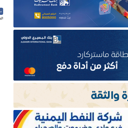
م
الق