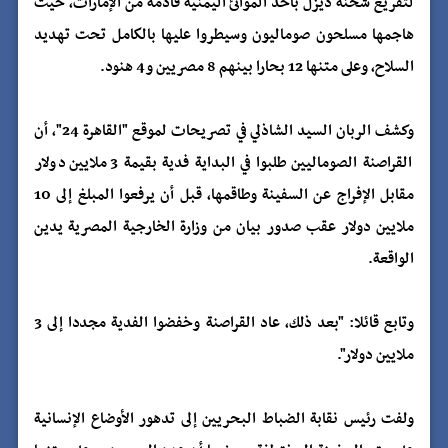
لتفريغ شحنة ديزل بأحد الموانئ اليمنية قادمة من الإمارات، حيث
هاجمها مسلحون صوماليون وسيطروا عليها بالكامل تحت تهديد
السلاح، وعلى متنها 12 بحارا بينهم 8 مصريين و4 هنود.
وكشف الربان السيد الشاذلي في تصريحات لموقع "القاهرة 24"، أن
القراصنة الصوماليين طلبوا في البداية فدية بقيمة 3 ملايين دولار
مقابل الإفراج عن السفينة وطاقمها، قبل أن يرفعوا المبلغ إلى 10
ملايين دولار عقب صدور بيان من وزارة الخارجية المصرية يدين
الواقعة.
وتابع قائلا: "بعد ذلك، عاد القراصنة وخفضوا الفدية مجددا إلى 3
ملايين دولار".
ولفت رئيس نقابة الضباط البحريين إلى تدهور الأوضاع الإنسانية