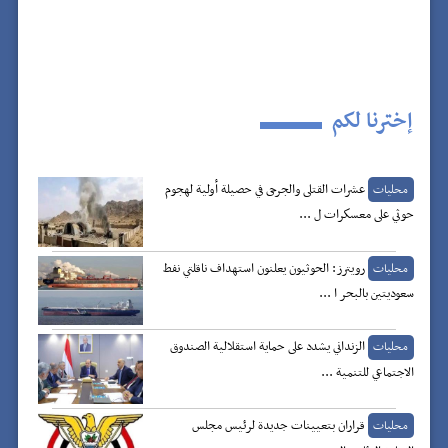
إخترنا لكم
عشرات القتلى والجرحى في حصيلة أولية لهجوم
محليات
حوثي على معسكرات ل ...
رويترز: الحوثيون يعلنون استهداف ناقلتي نفط
محليات
سعوديتين بالبحر ا ...
الزنداني يشدد على حماية استقلالية الصندوق
محليات
الاجتماعي للتنمية ...
قراران بتعيينات جديدة لرئيس مجلس
محليات