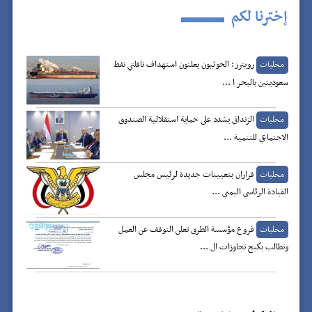
إخترنا لكم
رويترز: الحوثيون يعلنون استهداف ناقلتي نفط
محليات
سعوديتين بالبحر ا ...
الزنداني يشدد على حماية استقلالية الصندوق
محليات
الاجتماعي للتنمية ...
قراران بتعيينات جديدة لرئيس مجلس
محليات
القيادة الرئاسي اليمني ...
فروع مؤسسة الطرق تعلن التوقف عن العمل
محليات
وتطالب بكبح تجاوزات ال ...