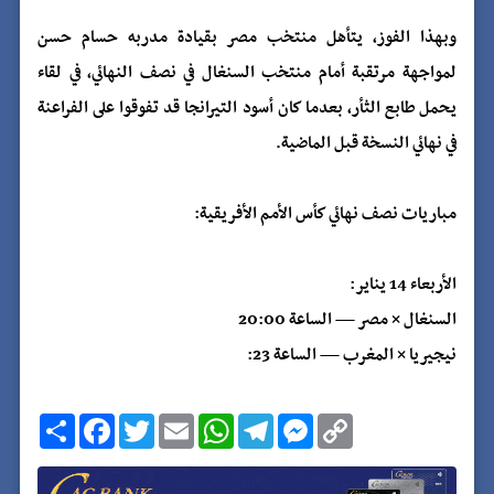
وبهذا الفوز، يتأهل منتخب مصر بقيادة مدربه حسام حسن
لمواجهة مرتقبة أمام منتخب السنغال في نصف النهائي، في لقاء
يحمل طابع الثأر، بعدما كان أسود التيرانجا قد تفوقوا على الفراعنة
في نهائي النسخة قبل الماضية.
مباريات نصف نهائي كأس الأمم الأفريقية:
الأربعاء 14 يناير:
السنغال × مصر — الساعة 20:00
نيجيريا × المغرب — الساعة 23:
C
M
T
W
E
T
F
ا
o
e
e
h
m
w
a
ن
p
s
l
a
a
i
c
ش
y
s
e
t
i
t
e
ر
b
t
l
s
g
e
L