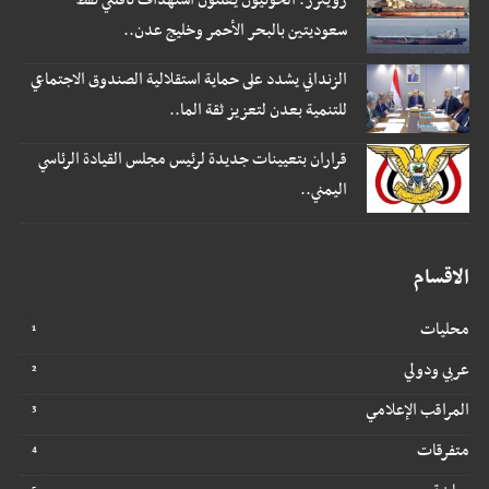
رويترز: الحوثيون يعلنون استهداف ناقلتي نفط
سعوديتين بالبحر الأحمر وخليج عدن..
الزنداني يشدد على حماية استقلالية الصندوق الاجتماعي
للتنمية بعدن لتعزيز ثقة الما..
قراران بتعيينات جديدة لرئيس مجلس القيادة الرئاسي
اليمني..
الاقسام
محليات
عربي ودولي
المراقب الإعلامي
متفرقات