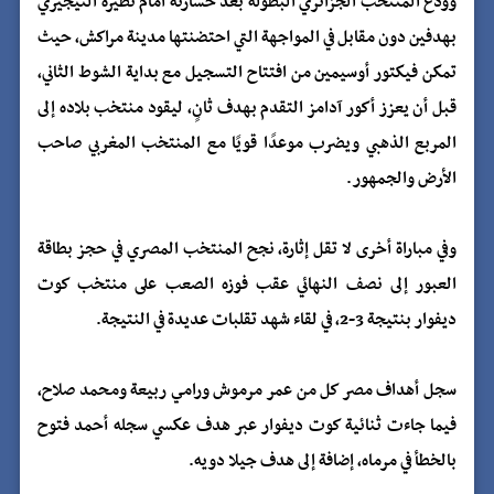
وودّع المنتخب الجزائري البطولة بعد خسارته أمام نظيره النيجيري
بهدفين دون مقابل في المواجهة التي احتضنتها مدينة مراكش، حيث
تمكن فيكتور أوسيمين من افتتاح التسجيل مع بداية الشوط الثاني،
قبل أن يعزز أكور آدامز التقدم بهدف ثانٍ، ليقود منتخب بلاده إلى
المربع الذهبي ويضرب موعدًا قويًا مع المنتخب المغربي صاحب
الأرض والجمهور.
وفي مباراة أخرى لا تقل إثارة، نجح المنتخب المصري في حجز بطاقة
العبور إلى نصف النهائي عقب فوزه الصعب على منتخب كوت
ديفوار بنتيجة 3-2، في لقاء شهد تقلبات عديدة في النتيجة.
سجل أهداف مصر كل من عمر مرموش ورامي ربيعة ومحمد صلاح،
فيما جاءت ثنائية كوت ديفوار عبر هدف عكسي سجله أحمد فتوح
بالخطأ في مرماه، إضافة إلى هدف جيلا دويه.