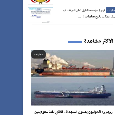
فروع مؤسسة الطرق تعلن التوقف عن
حليات
مل وتطالب بكبح تجاوزات ال ...
الاكثر مشاهدة
محليات
رويترز: الحوثيون يعلنون استهداف ناقلتي نفط سعوديتين