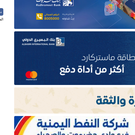
م
الع