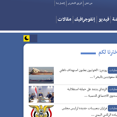
من نحن
فريق التحرير
إتصل بنا
ضة
فيديو
إنفوجرافيك
مقالات
ترنا لكم
رويترز: الحوثيون يعلنون استهداف ناقلتي
حليات
 سعوديتين بالبحر ا ...
الزنداني يشدد على حماية استقلالية
حليات
ندوق الاجتماعي للتنمية ...
قراران بتعيينات جديدة لرئيس مجلس
حليات
يادة الرئاسي اليمني ...