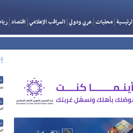
لرئيسية
محليات
عربي ودولي
المراقب الإعلامي
اقتصاد
ريا
إخ
م
نفط
م
الص
م
الق