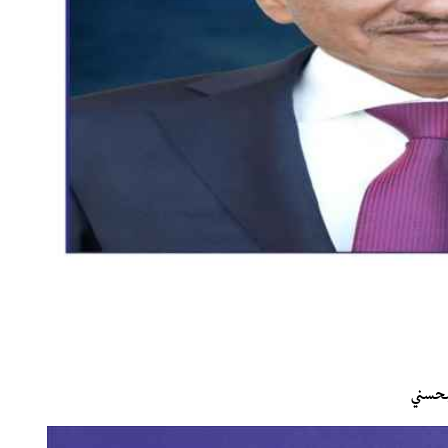
لبحسني