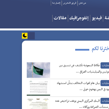
من نحن
فريق التحرير
إتصل بنا
ضة
فيديو
إنفوجرافيك
مقالات
ترنا لكم
عكاظ السعودية تكشف عن تنسيق بين
حليات
وثيين والميليشيات العراقي ...
بيان هام لقوات التحالف بشأن استشهاد
حليات
د في اليمن بهجوم حوثي ...
البنك المركزي اليمني يوقف تراخيص عدد
حليات
منشآت الصرافة ووكلاء ...