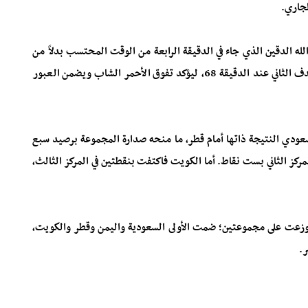
ه الدقين الذي جاء في الدقيقة الرابعة من الوقت المحتسب بدلاً من
الضائع، قبل أن يعزز عادل عباس التفوق اليمني بإضافة الهدف الثاني عند الدقيقة 68، ليؤكد تفوق الأحمر الشاب ويضمن العبور
سعودي النتيجة ذاتها أمام قطر، ما منحه صدارة المجموعة برصيد سبع
لمركز الثاني بست نقاط. أما الكويت فاكتفت بنقطتين في المركز الثالث،
 وزعت على مجموعتين؛ ضمت الأولى السعودية واليمن وقطر والكويت،
ر.