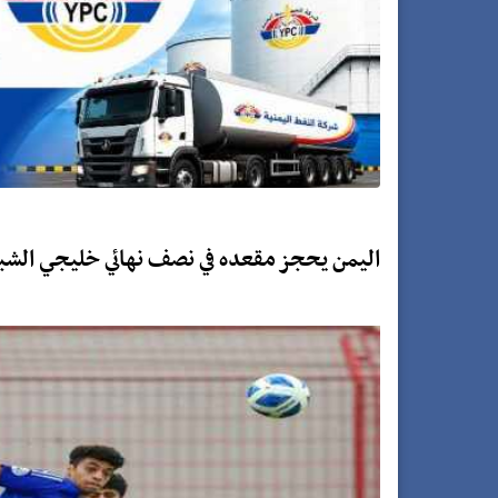
اليمن يحجز مقعده في نصف نهائي خليجي الش