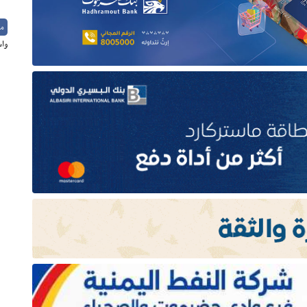
م
واس