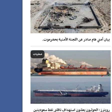
بيان أمني هام صادر عن اللجنة الأمنية بحضرموت.
محليات
رويترز: الحوثيون يعلنون استهداف ناقلتي نفط سعوديتين