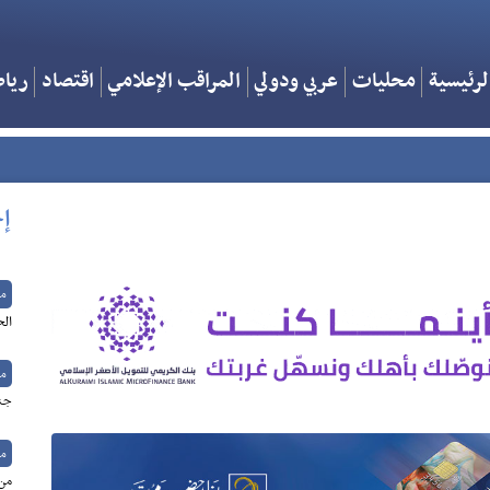
لرئيسية
محليات
عربي ودولي
المراقب الإعلامي
اقتصاد
ريا
إخ
م
الح
م
جنو
م
من 