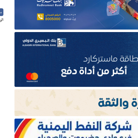
م
الو