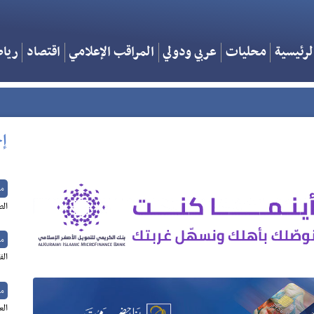
لرئيسية
محليات
عربي ودولي
المراقب الإعلامي
اقتصاد
ريا
إخ
م
الص
م
الق
م
الع