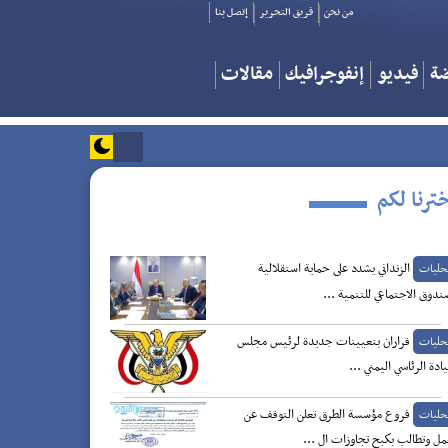
من نحن
فريق التحرير
إتصل بنا
ضة
فيديو
إنفوجرافيك
مقالات
ترنا لكم
الزنداني يشدد على حماية استقلالية
حليات
ندوق الاجتماعي للتنمية ...
قراران بتعيينات جديدة لرئيس مجلس
حليات
يادة الرئاسي اليمني ...
فروع مؤسسة الطرق تعلن التوقف عن
حليات
مل وتطالب بكبح تجاوزات ال ...