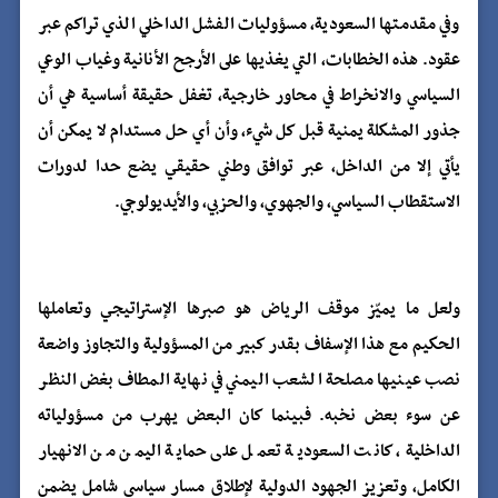
وفي مقدمتها السعودية، مسؤوليات الفشل الداخلي الذي تراكم عبر
عقود. هذه الخطابات، التي يغذيها على الأرجح الأنانية وغياب الوعي
السياسي والانخراط في محاور خارجية، تغفل حقيقة أساسية هي أن
جذور المشكلة يمنية قبل كل شيء، وأن أي حل مستدام لا يمكن أن
يأتي إلا من الداخل، عبر توافق وطني حقيقي يضع حدا لدورات
الاستقطاب السياسي، والجهوي، والحزبي، والأيديولوجي.
ولعل ما يميّز موقف الرياض هو صبرها الإستراتيجي وتعاملها
الحكيم مع هذا الإسفاف بقدر كبير من المسؤولية والتجاوز واضعة
نصب عينيها مصلحة الشعب اليمني في نهاية المطاف بغض النظر
عن سوء بعض نخبه. فبينما كان البعض يهرب من مسؤولياته
الداخلية، كانت السعودية تعمل على حماية اليمن من الانهيار
الكامل، وتعزيز الجهود الدولية لإطلاق مسار سياسي شامل يضمن