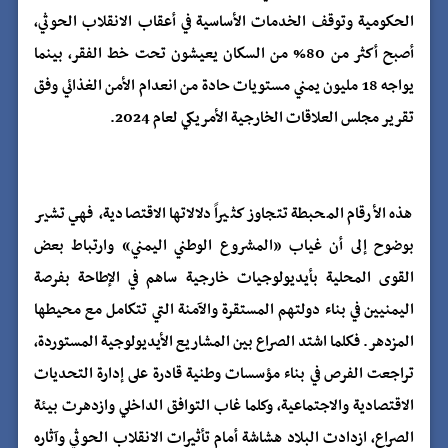
الحكومية وتوقف الخدمات الأساسية في أعقاب الانقلاب الحوثي،
أصبح أكثر من 80% من السكان يعيشون تحت خط الفقر، بينما
يواجه 18 مليون يمني مستويات حادة من انعدام الأمن الغذائي وفق
تقرير مجلس العلاقات الخارجية الأمريكي لعام 2024.
هذه الأرقام المحبطة تتجاوز كثيراً دلالاتها الاقتصادية، فهي تشير
بوضوح إلى أن غياب «المشروع الوطني اليمني» وارتباط بعض
القوى المحلية بأيديولوجيات خارجية ساهم في الإطاحة بفرصة
اليمنيين في بناء دولتهم المستقرة والآمنة التي تتكامل مع محيطها
المزدهر. فكلما اشتد الصراع بين المشاريع الأيديولوجية المستوردة،
تراجعت الفرص في بناء مؤسسات وطنية قادرة على إدارة التحديات
الاقتصادية والاجتماعية، وكلما غاب التوافق الداخلي وازدهرت بيئة
الصراع، ازدادت البلاد هشاشة أمام تأثيرات الانقلاب الحوثي وآثاره