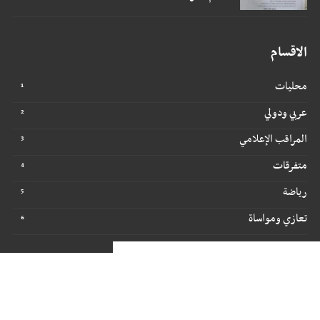
الاقسام
محليات
عربي ودولي
المراقب الإعلامي
متفرقات
رياضة
تعازي ومواساة
جميع الحقوق محفوظة ©
2026
@ - مراقبون برس
تصميم وتطوير -
ITU-TEAM