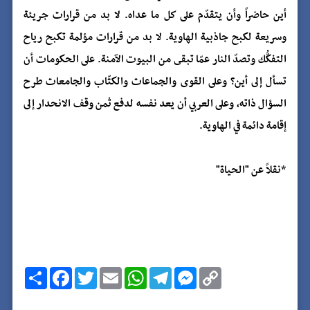
أين حاضراً وأن يتقدّم على كل ما عداه. لا بد من قرارات جريئة
وسريعة لكبح جاذبية الهاوية. لا بد من قرارات مؤلمة تكبح رياح
التفكُّك وتصدّ النار عمّا تبقى من البيوت الآمنة. على الحكومات أن
تسأل إلى أين؟ وعلى القوى والجماعات والكتّاب والجامعات طرح
السؤال ذاته، وعلى العربي أن يعد نفسه لدفع ثمن وقف الانحدار إلى
إقامة دائمة في الهاوية.
*نقلاً عن "الحياة"
C
M
T
W
E
T
F
ا
o
e
e
h
m
w
a
ن
p
s
l
a
a
i
c
ش
y
s
e
t
i
t
e
ر