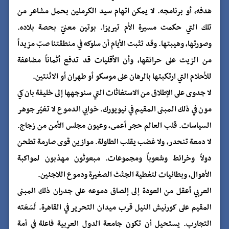
هدفه، أو برنامجه. لا يمكن اتهام سيد الكرملين بحمل مشاعر من
تلك التي حكمت مسيرة الأم تيريزا. بوتين معنيّ بحصة بلاده.
وصورتها، وهيبتها. وقد تثبت الأيام أن سلوكه في منطقتنا صبّ مزيداً
من الزيت على حرائقها، وأن الأقليات قد تدفع أثماناً مضاعفة
للأحلام التي ارتكبتها بالرهان على موسكو أو طهران أو الاثنتين.
لا جدوى على الإطلاق من الاستغاثات التي سنوجهها إلى خليفة بان كي
مون في ذلك المبنى المقيم في نيويورك. خوابي الدموع لا تغيّر جوهر
السياسات. قلب العالم حجر أعمى، وعيون مجلس الأمن من زجاج.
لا دمعة تنحدر، ولا غضب يقلب الطاولة. موازين قوى صارمة تطحن
دولاً وخرائط وشعوباً ومجموعات. مبعوثون مهذبون لمواكبة
الأهوال، وبطانيات لتغطية الجثث الصغيرة ودموع اللاجئين.
العربي أعقل من العودة إلى إلصاق دموعه على جدران ذلك المبنى
المقيم على كورنيش النيل قرب ميدان التحرير في القاهرة. لَسَعَته
التجارب. يستحيل أن تكون جامعة الدول العربية فاعلة في أمة