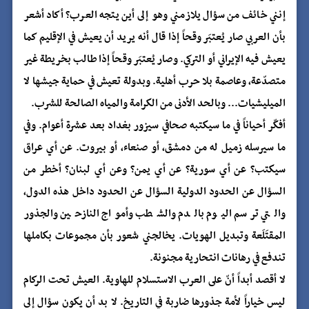
إنني خائف من سؤال يلازمني وهو إلى أين يتجه العرب؟ أكاد أشعر
بأن العربي صار يُعتبَر وقحاً إذا قال أنه يريد أن يعيش في الإقليم كما
يعيش فيه الإيراني أو التركي. وصار يُعتبَر وقحاً إذا طالب بخريطة غير
متصدّعة، وعاصمة بلا حرب أهلية. وبدولة تعيش في حماية جيشها لا
الميليشيات... وبالحد الأدنى من الكرامة والمياه الصالحة للشرب.
أفكّر أحياناً في ما سيكتبه صحافي سيزور بغداد بعد عشرة أعوام. وفي
ما سيرسله زميل له من دمشق، أو صنعاء، أو بيروت. عن أي عراق
سيكتب؟ عن أي سورية؟ عن أي يمن؟ وعن أي لبنان؟ أخطر من
السؤال عن الحدود الدولية السؤال عن الحدود داخل هذه الدول،
والتي ترسم اليوم بالدم والشطب وأمواج النازحين والجذور
المقتَلَعة وتبديل الهويات. يخالجني شعور بأن مجموعات بكاملها
تندفع في رهانات انتحارية مجنونة.
لا أقصد أبداً أنّ على العرب الاستسلام للهاوية. العيش تحت الركام
ليس خياراً لأمة جذورها ضاربة في التاريخ. لا بد أن يكون سؤال إلى