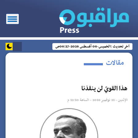
آخر تحديث :
الخميس-06 أغسطس 2026-06:27ص
مقالات
هذا القويّ لن ينقذنا
الإثنين - 21 نوفمبر 2016 - الساعة 12:10 م