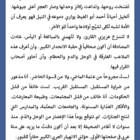
تفسّخت روحها، وتداعت ركائز وحدتها وصار العجز أعتى جيوشها.
أتخيل أحياناً أحمد أبو الغيط يواري دموعه في النيل فهو يعرف أن
الأمة تشبه ثكلى تشيِّع أولادها واحداً تلو الآخر.
لا تتسرّع عزيزي القارئ. ولا تتّهمني بالمبالغة أو اليأس. شاءت
المصادفة أن أكون صحافياً في حقبة الانحدار الكبير. وأن أعرف هذه
الملاعب الغارقة في الوحل والدم والحطام. وأن أحاور أصحاب
القرار فيها.
لستُ مجروحاً من عتمة الماضي، ولا من قسوة الحاضر. أنا مذعور
من ضراوة المستقبل. المستقبل القريب. لست خائفاً من فشل
الحكومات. أنا خائف من فشل المجتمعات. وطبيعة المعارضات.
والأفكار الغدّارة المسنونة. والجامعات المعتّمة، والمدارس التي
تنتج الجنازات. لم نتوقع يوماً هذا الإعصار من الوحل والدّم. منذ
سنوات لا أغادر الصحيفة إلا بعد أن أكون دفنتُ ما يزيد على مئة
عربي في صفحتها الأولى. حوّلني الانهيار العربي الكبير حفاراً للقبور.