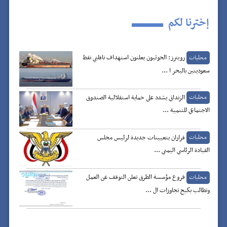
b
t
l
s
g
e
L
o
e
A
r
n
i
إخترنا لكم
n
g
a
p
r
o
k
p
m
e
k
r
رويترز: الحوثيون يعلنون استهداف ناقلتي نفط
محليات
سعوديتين بالبحر ا ...
الزنداني يشدد على حماية استقلالية الصندوق
محليات
الاجتماعي للتنمية ...
قراران بتعيينات جديدة لرئيس مجلس
محليات
القيادة الرئاسي اليمني ...
فروع مؤسسة الطرق تعلن التوقف عن العمل
محليات
وتطالب بكبح تجاوزات ال ...