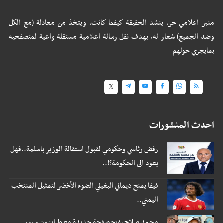
منبر اعلامي حر، ينشد الحقيقة كيفما كانت، ويتخذ من معادلة (مع الكل
وضد الجميع) شعار له، بهدف نقل رسالة اعلامية مستقلة واعية لمتصفحيه
بمايجري حولهم
احدث المنشورات
رفض رئاسي وحكومي لقبول استقالة الوزير باسلمة..فهل
يعود الى الحكومة؟!..
فيفا يمنح ديماني البغيلي الضوء الأخضر لتمثيل المنتخب
اليمني..
محمد صلاح يفتح صفحة جديدة مع طرابزون سبور