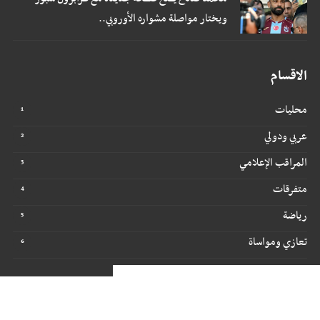
ويختار مواصلة مشواره الأوروبي..
الاقسام
محليات
عربي ودولي
المراقب الإعلامي
متفرقات
رياضة
تعازي ومواساة
جميع الحقوق محفوظة ©
2026
@ - مراقبون برس
تصميم وتطوير -
ITU-TEAM