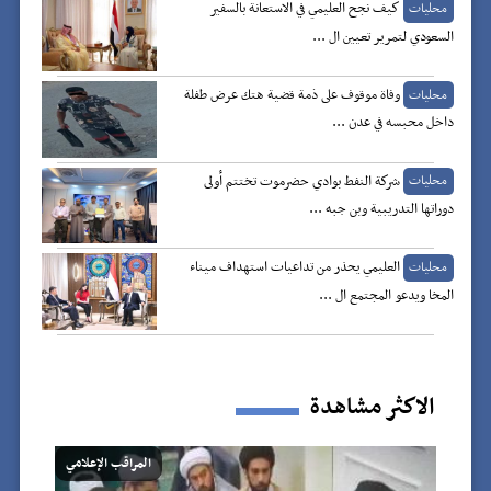
كيف نجح العليمي في الاستعانة بالسفير
محليات
السعودي لتمرير تعيين ال ...
وفاة موقوف على ذمة قضية هتك عرض طفلة
محليات
داخل محبسه في عدن ...
شركة النفط بوادي حضرموت تختتم أولى
محليات
دوراتها التدريبية وبن جبه ...
العليمي يحذر من تداعيات استهداف ميناء
محليات
المخا ويدعو المجتمع ال ...
الاكثر مشاهدة
المراقب الإعلامي