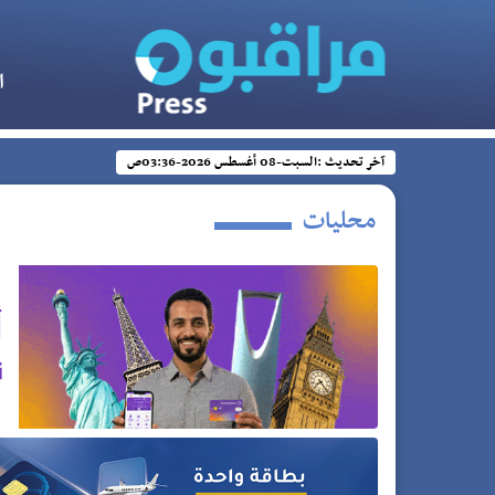
ا
آخر تحديث :
السبت-08 أغسطس 2026-03:36ص
محليات