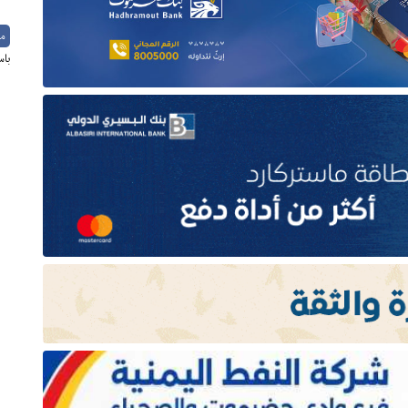
م
باس