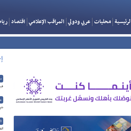
لرئيسية
محليات
عربي ودولي
المراقب الإعلامي
اقتصاد
ريا
إخ
م
قبل
عر
شرا
ال
اتف