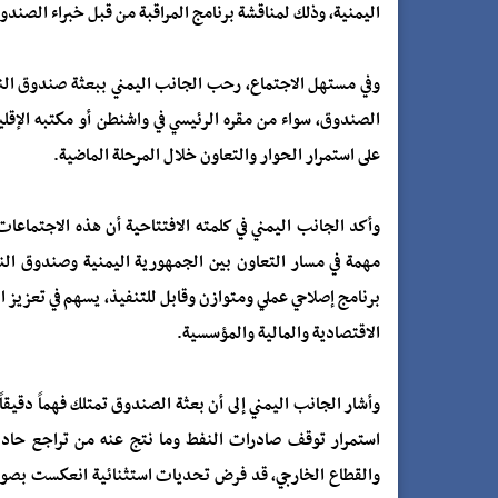
اليمنية، وذلك لمناقشة برنامج المراقبة من قبل خبراء الصندوق (aff-Monitored Program – SMP
وفي مستهل الاجتماع، رحب الجانب اليمني ببعثة صندوق النقد
الصندوق، سواء من مقره الرئيسي في واشنطن أو مكتبه الإقلي
على استمرار الحوار والتعاون خلال المرحلة الماضية.
وأكد الجانب اليمني في كلمته الافتتاحية أن هذه الاجتماعات
مهمة في مسار التعاون بين الجمهورية اليمنية وصندوق النقد
برنامج إصلاحي عملي ومتوازن وقابل للتنفيذ، يسهم في تعزيز ا
الاقتصادية والمالية والمؤسسية.
وأشار الجانب اليمني إلى أن بعثة الصندوق تمتلك فهماً دقيقاً 
استمرار توقف صادرات النفط وما نتج عنه من تراجع حاد في 
والقطاع الخارجي، قد فرض تحديات استثنائية انعكست بصورة مب