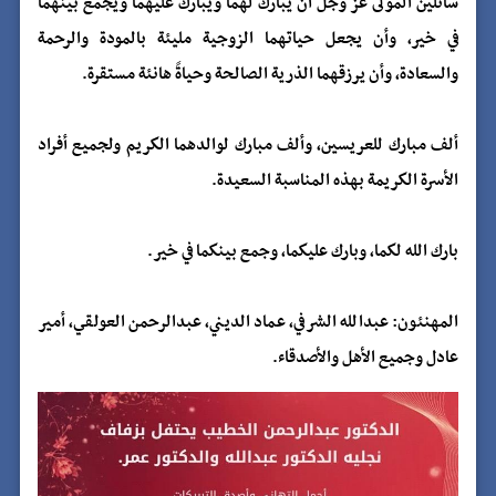
سائلين المولى عز وجل أن يبارك لهما ويبارك عليهما ويجمع بينهما
في خير، وأن يجعل حياتهما الزوجية مليئة بالمودة والرحمة
والسعادة، وأن يرزقهما الذرية الصالحة وحياةً هانئة مستقرة.
ألف مبارك للعريسين، وألف مبارك لوالدهما الكريم ولجميع أفراد
الأسرة الكريمة بهذه المناسبة السعيدة.
بارك الله لكما، وبارك عليكما، وجمع بينكما في خير.
المهنئون: عبدالله الشرفي، عماد الديني، عبدالرحمن العولقي، أمير
عادل وجميع الأهل والأصدقاء.