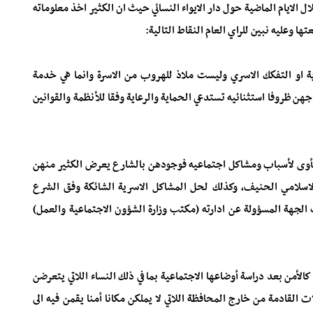
ل الايام الماضية حول دار الايواء النسائي حيث ان الكثير اخذ معلوماته
ا وعليه نبين للراي العام النقاط التالية:
رية او التفكك الاسري وليست ملاذ للهروب من الاسرة وانما هي خدمة
هن ظروفا استثنائيه تستدعي الحماية والرعاية وفقا للأنظمة والقوانين
هن مأوى لأسباب ومشاكل اجتماعيه فوجودهن بالشارع يعرض الكثير منهن
ا الاسلامي الحنيف، وكذلك لحل المشاكل الاسرية الشائكة وفق الشرع
الجهة المسؤولة عن ادارته (مكتب وزارة الشؤون الاجتماعية والعمل)
لأمن بعد دراسة أوضاعها الاجتماعية بما في ذلك النساء اللاتي يتعرضن
 القادمة من خارج المحافظة اللاتي لا يملكن مكانا أمنا يقمن فيه الى