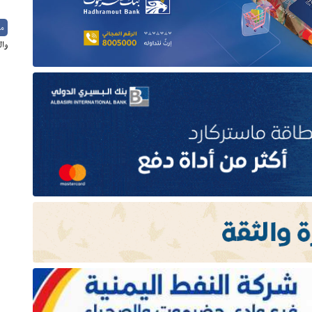
م
وال