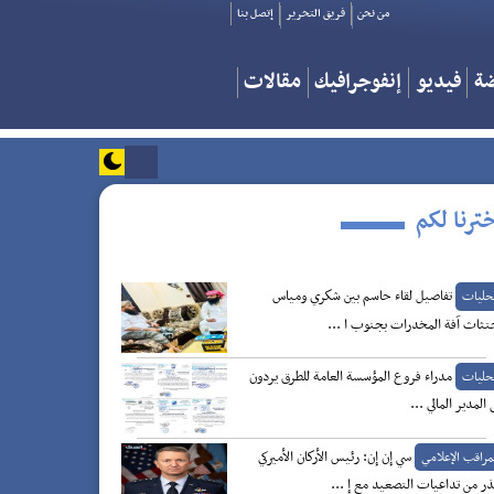
من نحن
فريق التحرير
إتصل بنا
ضة
فيديو
إنفوجرافيك
مقالات
ترنا لكم
تفاصيل لقاء حاسم بين شكري ومياس
حليات
تثاث آفة المخدرات بجنوب ا ...
مدراء فروع المؤسسة العامة للطرق يردون
حليات
 المدير المالي ...
سي إن إن: رئيس الأركان الأميركي
مراقب الإعلامي
ر من تداعيات التصعيد مع إ ...