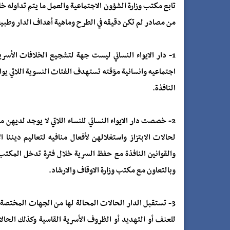
تابع مكتب وزارة الشؤون الاجتماعية والعمل ما يتم تداوله خلا
من مصادر لم تكن دقيقه في الطرح وماهية أهداف الدار وطبيعته
1- دار الايواء النسائي ليست جهة لتشجيع الخلافات الأس
اجتماعيه وانسانية مؤقته تستهدف الفئات النسوية اللاتي يواج
النافذة.
2- خصصت دار الايواء النسائي للنساء اللاتي لا يوجد لدي
لحالات الابتزاز واستغلالهن لأفعال منافيه لتعاليم دينن
والقوانين النافذة مع حفظ السرية خلال فترة تدخل المكتب 
وبالتعاون مع مكتب وزارة الاوقاف والارشاد.
3- تستقبل الدار الحالات المحالة لها من الجهات المختصة كا
للعنف أو التهديد أو الظروف الأسرية القاسية وكذلك الحالات