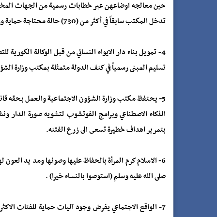
حين معالجه اوضاعهن عبر خطابات رسمية من الجهات المختصة
تدخل المكتب سابقاً في أكثر من (730) حالة محتاجة حماية ورعاية خلال ثلاثة أعوام سابقة.
4- تمويل بناء دار الايواء النسائي من قبل الوكالة الكورية لل
تسليم المبنى رسمياً في كنف الدولة متمثلة بمكتب وزارة الشؤ
5- يحتفظ مكتب وزارة الشؤون الاجتماعية والعمل بحقه قانو
الذكاء الاصطناعي وبرامج الفوتشوب لتشويه صورة الدار ونشر
بتمرير اهداف خطيرة تسعى الى زرع الفتنه.
6- الاسلام كرم المرأة بالحفاظ عليها وصونها ومد يد العون 
صلى الله عليه وسلم (استوصوا بالنساء خيرا) .
7- الواقع الاجتماعي يفرض وجود آليات حماية للفئات الاكث