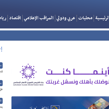
لرئيسية
محليات
عربي ودولي
المراقب الإعلامي
اقتصاد
ريا
إخ
م
لاج
م
على
ال
يحذ