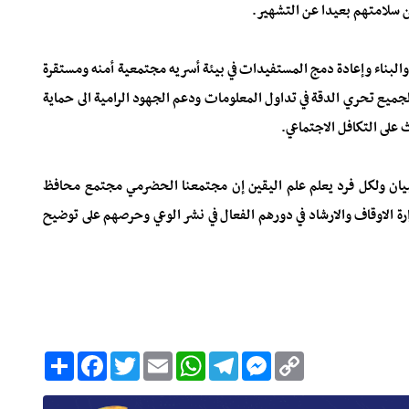
 سلامتهم بعيدا عن التشهير.
 والبناء وإعادة دمج المستفيدات في بيئة أسريه مجتمعية أمنه ومستقرة
جميع تحري الدقة في تداول المعلومات ودعم الجهود الرامية الى حماية
 على التكافل الاجتماعي.
يان ولكل فرد يعلم علم اليقين إن مجتمعنا الحضرمي مجتمع محافظ
 الاوقاف والارشاد في دورهم الفعال في نشر الوعي وحرصهم على توضيح
C
M
T
W
E
T
F
ا
o
e
e
h
m
w
a
ن
p
s
l
a
a
i
c
ش
y
s
e
t
i
t
e
ر