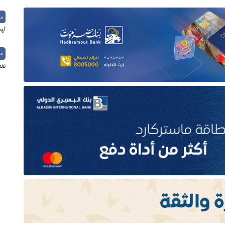
م
لهج
م
نفط