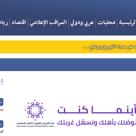
لرئيسية
محليات
عربي ودولي
المراقب الإعلامي
اقتصاد
ريا
 على مدراء الفروع ويوضح. ...
إخ
م
بح
م
للط