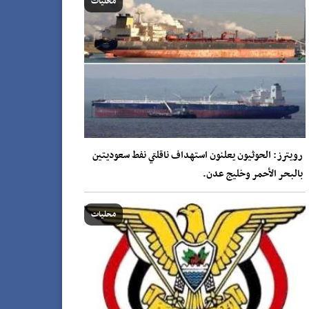
محليات
رويترز: الحوثيون يعلنون استهداف ناقلتي نفط سعوديتين
بالبحر الأحمر وخليج عدن.
محليات