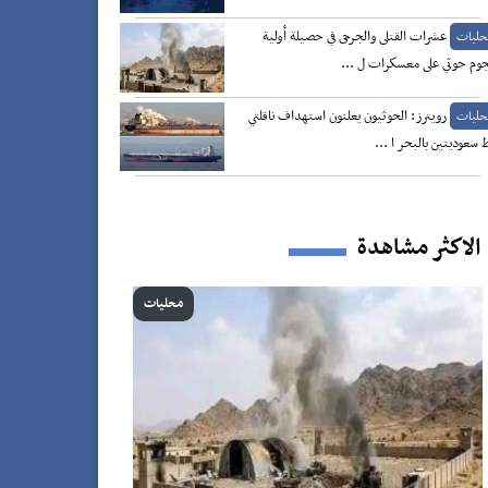
عشرات القتلى والجرحى في حصيلة أولية
حليات
وم حوثي على معسكرات ل ...
رويترز: الحوثيون يعلنون استهداف ناقلتي
حليات
 سعوديتين بالبحر ا ...
الاكثر مشاهدة
محليات