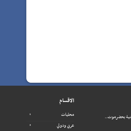
الاقسام
محليات
أمنية بحضرموت..
عربي ودولي