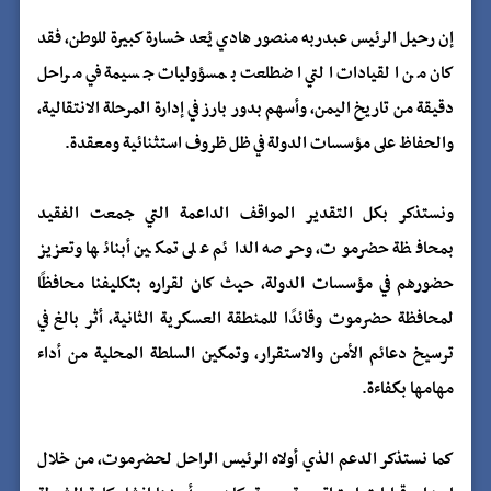
إن رحيل الرئيس عبدربه منصور هادي يُعد خسارة كبيرة للوطن، فقد
كان من القيادات التي اضطلعت بمسؤوليات جسيمة في مراحل
دقيقة من تاريخ اليمن، وأسهم بدور بارز في إدارة المرحلة الانتقالية،
والحفاظ على مؤسسات الدولة في ظل ظروف استثنائية ومعقدة.
ونستذكر بكل التقدير المواقف الداعمة التي جمعت الفقيد
بمحافظة حضرموت، وحرصه الدائم على تمكين أبنائها وتعزيز
حضورهم في مؤسسات الدولة، حيث كان لقراره بتكليفنا محافظًا
لمحافظة حضرموت وقائدًا للمنطقة العسكرية الثانية، أثر بالغ في
ترسيخ دعائم الأمن والاستقرار، وتمكين السلطة المحلية من أداء
مهامها بكفاءة.
كما نستذكر الدعم الذي أولاه الرئيس الراحل لحضرموت، من خلال