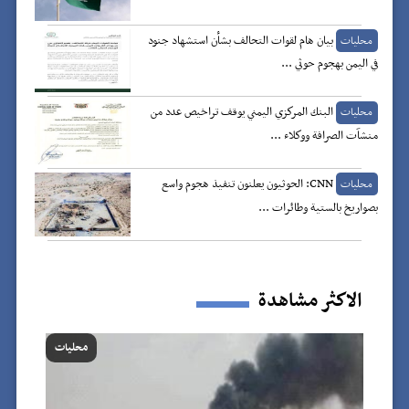
بيان هام لقوات التحالف بشأن استشهاد جنود
محليات
في اليمن بهجوم حوثي ...
البنك المركزي اليمني يوقف تراخيص عدد من
محليات
منشآت الصرافة ووكلاء ...
CNN: الحوثيون يعلنون تنفيذ هجوم واسع
محليات
بصواريخ بالستية وطائرات ...
الاكثر مشاهدة
محليات