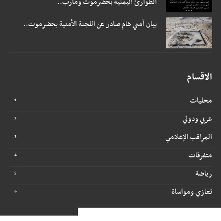
الطوارئ اليمنية بحضرموت ومأرب..
بيان أمني هام صادر عن اللجنة الأمنية بحضرموت..
الاقسام
محليات
عربي ودولي
المراقب الإعلامي
متفرقات
رياضة
تعازي ومواساة