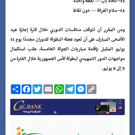
13- اتحاد إب — نقطة واحدة
14- سلام الغرفة — دون نقاط
ومن المقرر أن تتوقف منافسات الدوري خلال فترة إجازة عيد
الأضحى المبارك، على أن تعود عجلة البطولة للدوران مجددًا يوم 11
يونيو المقبل بإقامة مباريات الجولة الخامسة، عقب استكمال
مواجهات الدور التمهيدي لبطولة كأس الجمهورية خلال الفترة من
5 إلى 9 يونيو.
C
M
T
W
E
T
F
ا
o
e
e
h
m
w
a
ن
p
s
l
a
a
i
c
ش
y
s
e
t
i
t
e
ر
b
t
l
s
g
e
L
o
e
A
r
n
i
o
r
p
a
g
n
k
p
m
e
k
r