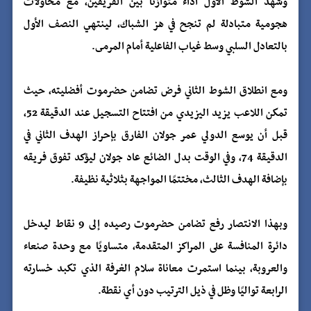
وشهد الشوط الأول أداءً متوازنًا بين الفريقين، مع محاولات
هجومية متبادلة لم تنجح في هز الشباك، لينتهي النصف الأول
بالتعادل السلبي وسط غياب الفاعلية أمام المرمى.
ومع انطلاق الشوط الثاني فرض تضامن حضرموت أفضليته، حيث
تمكن اللاعب يزيد اليزيدي من افتتاح التسجيل عند الدقيقة 52،
قبل أن يوسع الدولي عمر جولان الفارق بإحراز الهدف الثاني في
الدقيقة 74، وفي الوقت بدل الضائع عاد جولان ليؤكد تفوق فريقه
بإضافة الهدف الثالث، مختتمًا المواجهة بثلاثية نظيفة.
وبهذا الانتصار رفع تضامن حضرموت رصيده إلى 9 نقاط ليدخل
دائرة المنافسة على المراكز المتقدمة، متساويًا مع وحدة صنعاء
والعروبة، بينما استمرت معاناة سلام الغرفة الذي تكبد خسارته
الرابعة تواليًا وظل في ذيل الترتيب دون أي نقطة.