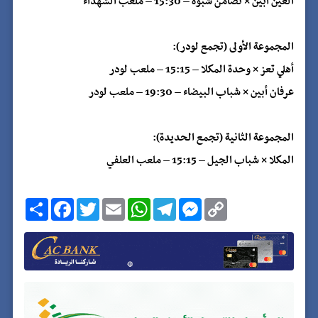
العين أبين × تضامن شبوة – 15:30 – ملعب الشهداء
المجموعة الأولى (تجمع لودر):
أهلي تعز × وحدة المكلا – 15:15 – ملعب لودر
عرفان أبين × شباب البيضاء – 19:30 – ملعب لودر
المجموعة الثانية (تجمع الحديدة):
المكلا × شباب الجيل – 15:15 – ملعب العلفي
C
M
T
W
E
T
F
ا
o
e
e
h
m
w
a
ن
p
s
l
a
a
i
c
ش
y
s
e
t
i
t
e
ر
b
t
l
s
g
e
L
o
e
A
r
n
i
o
r
p
a
g
n
k
p
m
e
k
r