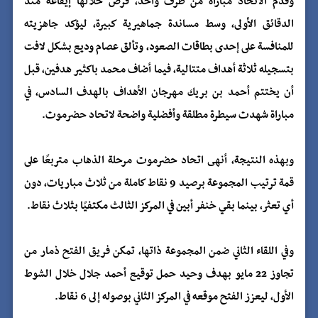
وقدم الاتحاد مباراة من طرف واحد، فرض خلالها إيقاعه منذ
الدقائق الأولى، وسط مساندة جماهيرية كبيرة، ليؤكد جاهزيته
للمنافسة على إحدى بطاقات الصعود، وتألق عصام وديع بشكل لافت
بتسجيله ثلاثة أهداف متتالية، فيما أضاف محمد باكثير هدفين، قبل
أن يختتم أحمد بن بريك مهرجان الأهداف بالهدف السادس، في
مباراة شهدت سيطرة مطلقة وأفضلية واضحة لاتحاد حضرموت.
وبهذه النتيجة، أنهى اتحاد حضرموت مرحلة الذهاب متربعًا على
قمة ترتيب المجموعة برصيد 9 نقاط كاملة من ثلاث مباريات، دون
أي تعثر، بينما بقي خنفر أبين في المركز الثالث مكتفيًا بثلاث نقاط.
وفي اللقاء الثاني ضمن المجموعة ذاتها، تمكن فريق الفتح ذمار من
تجاوز 22 مايو بهدف وحيد حمل توقيع أحمد جلال خلال الشوط
الأول، ليعزز الفتح موقعه في المركز الثاني بوصوله إلى 6 نقاط.