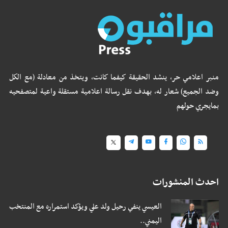
منبر اعلامي حر، ينشد الحقيقة كيفما كانت، ويتخذ من معادلة (مع الكل
وضد الجميع) شعار له، بهدف نقل رسالة اعلامية مستقلة واعية لمتصفحيه
بمايجري حولهم
احدث المنشورات
العيسي ينفي رحيل ولد علي ويؤكد استمراره مع المنتخب
اليمني..