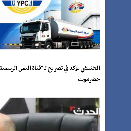
الخنبشي يؤكد في تصريح لـ "قناة اليمن الرسمي
حضرموت