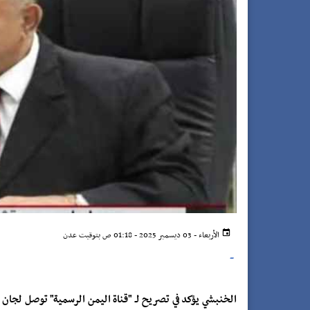
الأربعاء - 03 ديسمبر 2025 - 01:18 ص بتوقيت عدن
-
الخنبشي يؤكد في تصريح لـ "قناة اليمن الرسمية" توصل لجان