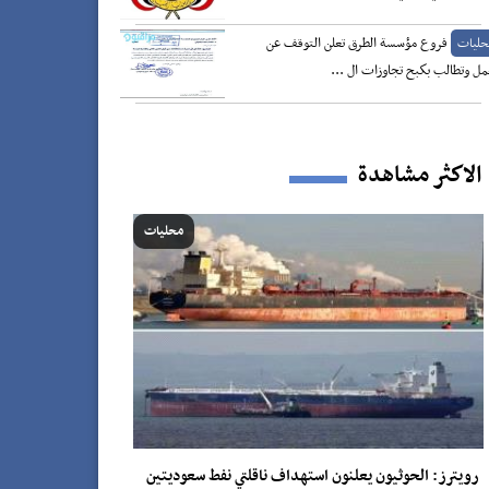
فروع مؤسسة الطرق تعلن التوقف عن
حليات
مل وتطالب بكبح تجاوزات ال ...
الاكثر مشاهدة
محليات
رويترز: الحوثيون يعلنون استهداف ناقلتي نفط سعوديتين