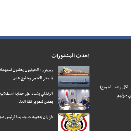
احدث المنشورات
رويترز: الحوثيون يعلنون استهداف
بالبحر الأحمر وخليج عدن..
 الكل وضد الجميع)
الزنداني يشدد على حماية استقلالية
ي حولهم
بعدن لتعزيز ثقة الما..
قراران بتعيينات جديدة لرئيس مجلس