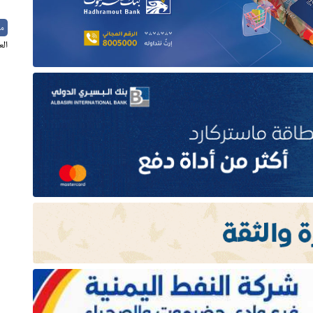
م
الع