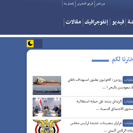
من نحن
فريق التحرير
إتصل بنا
ضة
فيديو
إنفوجرافيك
مقالات
ترنا لكم
رويترز: الحوثيون يعلنون استهداف ناقلتي
حليات
 سعوديتين بالبحر ا ...
الزنداني يشدد على حماية استقلالية
حليات
ندوق الاجتماعي للتنمية ...
قراران بتعيينات جديدة لرئيس مجلس
حليات
يادة الرئاسي اليمني ...