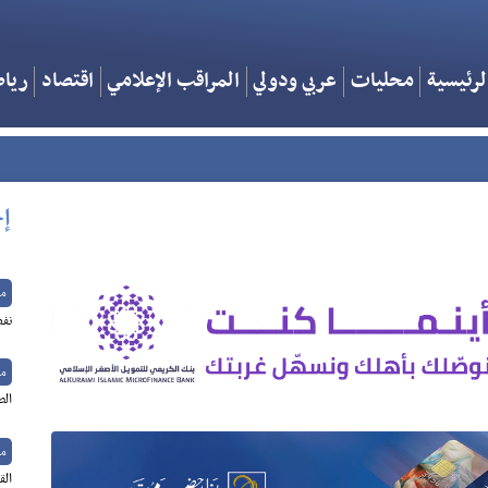
لرئيسية
محليات
عربي ودولي
المراقب الإعلامي
اقتصاد
ريا
إخ
م
نفط
م
الص
م
الق