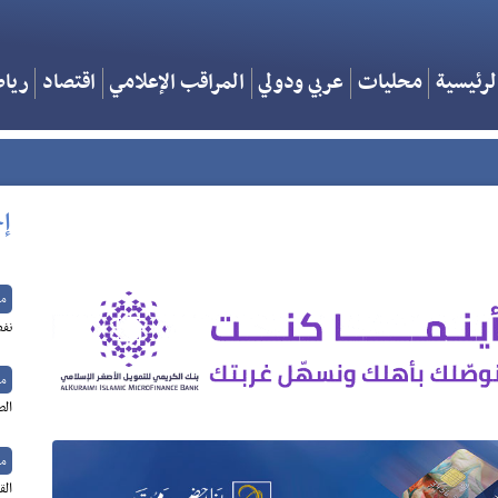
لرئيسية
محليات
عربي ودولي
المراقب الإعلامي
اقتصاد
ريا
إخ
م
نفط
م
الص
م
الق