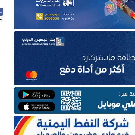
م
الع