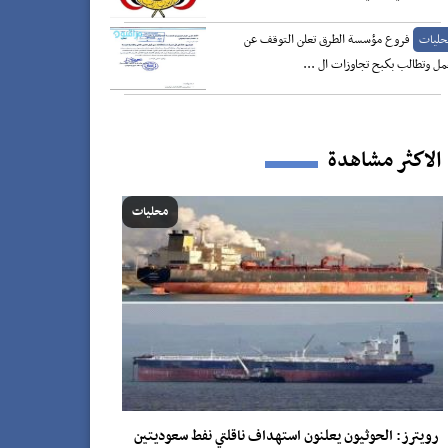
فروع مؤسسة الطرق تعلن التوقف عن
حليات
مل وتطالب بكبح تجاوزات ال ...
الاكثر مشاهدة
محليات
رويترز: الحوثيون يعلنون استهداف ناقلتي نفط سعوديتين