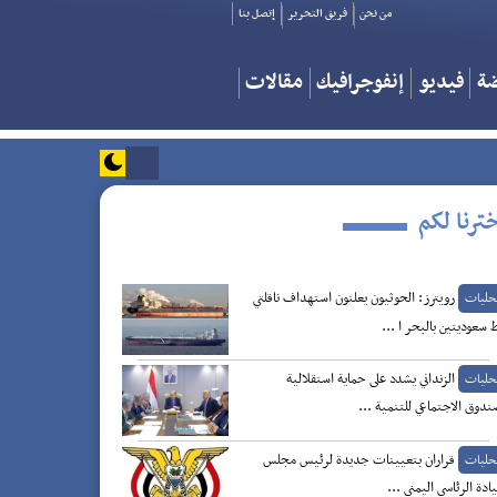
من نحن
فريق التحرير
إتصل بنا
ضة
فيديو
إنفوجرافيك
مقالات
ترنا لكم
رويترز: الحوثيون يعلنون استهداف ناقلتي
حليات
 سعوديتين بالبحر ا ...
الزنداني يشدد على حماية استقلالية
حليات
ندوق الاجتماعي للتنمية ...
قراران بتعيينات جديدة لرئيس مجلس
حليات
يادة الرئاسي اليمني ...