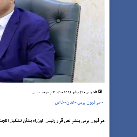
الخميس - 31 يوليو 2025 - 11:48 م بتوقيت عدن
-
مراقبون برس -عدن-خاص
مراقبون برس ينشر نص قرار رئيس الوزراء بشأن تشكيل اللجنة ا