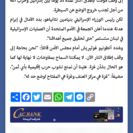
إلى وقف موقت لإطلاق النار لمدة 21 يوماً بين إسرائيل وحزب الله
من أجل تجنب خروج الوضع عن السيطرة.
لكن رئيس الوزراء الإسرائيلي بنيامين نتانياهو، بدد الآمال في إبرام
هدنة عندما أعلن الجمعة في الأمم المتحدة أن العمليات الإسرائيلية
في لبنان ستستمر "حتى تحقيق جميع أهدافنا".
وشدد أنطونيو غوتيريش أمام مجلس الأمن قائلاً: "نحن بحاجة إلى
وقف إطلاق النار الآن. لا يمكننا السماح بمفاوضات لا نهاية لها كما
هو الحال بشأن غزة. علينا أن نمنع نشوب حرب إقليمية بأي ثمن"،
مضيفاً: "غزة هي مركز العنف وغزة هي المفتاح لوضع حد له".
C
M
T
W
E
T
F
ا
o
e
e
h
m
w
a
ن
p
s
l
a
a
i
c
ش
y
s
e
t
i
t
e
ر
b
t
l
s
g
e
L
o
e
A
r
n
i
o
r
p
a
g
n
k
p
m
e
k
r