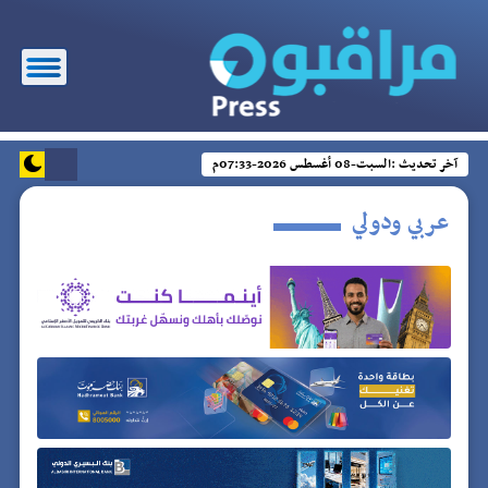
آخر تحديث :
السبت-08 أغسطس 2026-07:33م
عربي ودولي