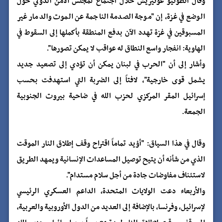
وقال أنطونيو غوتيريش خلال اجتماع لمجلس الأمن الدولي حول
الوضع في غزة، إن "موجة الصدمة الناجمة عن الموت والدمار غير
المسبوقين في غزة تهدد الآن بدفع المنطقة بأكملها إلى السقوط في
الهاوية: انفجار واسع النطاق له عواقب لا يمكن تصورها".
وأشار إلى أن "الحرب في لبنان يمكن أن تؤدي إلى تصعيد جديد
يشمل قوى خارجية"، لافتاً إلى الضربة التي استهدفت بحسب
إسرائيل المقر المركزي لحزب الله في ضاحية بيروت الجنوبية
الجمعة.
وقال في هذا السياق: "أؤيد تماماً اقتراح وقف إطلاق النار الموقت
الذي من شأنه أن يتيح توصيل المساعدات الإنسانية ويمهد الطريق
لاستئناف مفاوضات جادة من أجل سلام مستدام".
والأربعاء دعت الولايات المتحدة، الداعم العسكري الرئيسي
لإسرائيل، وفرنسا، بالإضافة إلى العديد من الدول الأوروبية والعربية،