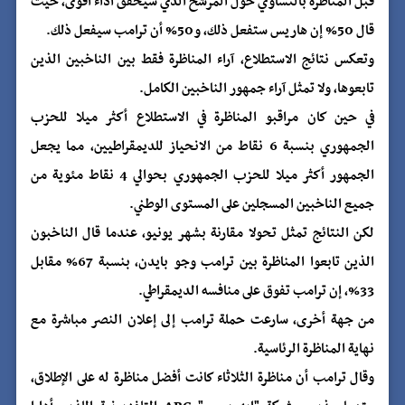
قبل المناظرة بالتساوي حول المرشح الذي سيحقق أداء أقوى، حيث
قال 50% إن هاريس ستفعل ذلك، و50% أن ترامب سيفعل ذلك.
وتعكس نتائج الاستطلاع، آراء المناظرة فقط بين الناخبين الذين
تابعوها، ولا تمثل آراء جمهور الناخبين الكامل.
في حين كان مراقبو المناظرة في الاستطلاع أكثر ميلا للحزب
الجمهوري بنسبة 6 نقاط من الانحياز للديمقراطيين، مما يجعل
الجمهور أكثر ميلا للحزب الجمهوري بحوالي 4 نقاط مئوية من
جميع الناخبين المسجلين على المستوى الوطني.
لكن النتائج تمثل تحولا مقارنة بشهر يونيو، عندما قال الناخبون
الذين تابعوا المناظرة بين ترامب وجو بايدن، بنسبة 67% مقابل
33%، إن ترامب تفوق على منافسه الديمقراطي.
من جهة أخرى، سارعت حملة ترامب إلى إعلان النصر مباشرة مع
نهاية المناظرة الرئاسية.
وقال ترامب أن مناظرة الثلاثاء كانت أفضل مناظرة له على الإطلاق،