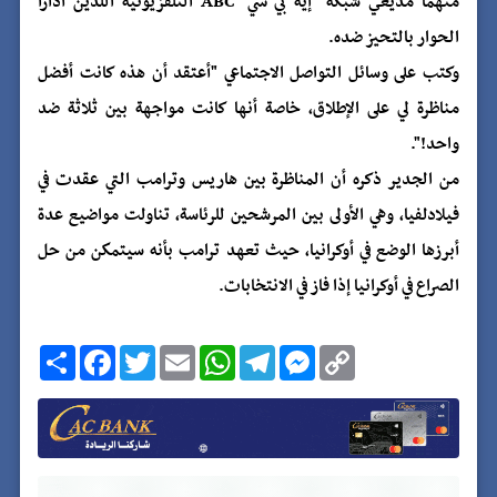
متهما مذيعي شبكة "إيه بي سي" ABC التلفزيونية اللذين أدارا
الحوار بالتحيز ضده.
وكتب على وسائل التواصل الاجتماعي "أعتقد أن هذه كانت أفضل
مناظرة لي على الإطلاق، خاصة أنها كانت مواجهة بين ثلاثة ضد
واحد!".
من الجدير ذكره أن المناظرة بين هاريس وترامب التي عقدت في
فيلادلفيا، وهي الأولى بين المرشحين للرئاسة، تناولت مواضيع عدة
أبرزها الوضع في أوكرانيا، حيث تعهد ترامب بأنه سيتمكن من حل
الصراع في أوكرانيا إذا فاز في الانتخابات.
C
M
T
W
E
T
F
ا
o
e
e
h
m
w
a
ن
p
s
l
a
a
i
c
ش
y
s
e
t
i
t
e
ر
b
t
l
s
g
e
L
o
e
A
r
n
i
o
r
p
a
g
n
k
p
m
e
k
r