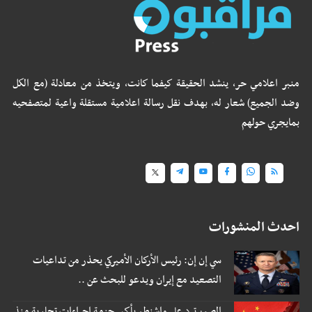
منبر اعلامي حر، ينشد الحقيقة كيفما كانت، ويتخذ من معادلة (مع الكل
وضد الجميع) شعار له، بهدف نقل رسالة اعلامية مستقلة واعية لمتصفحيه
بمايجري حولهم
احدث المنشورات
سي إن إن: رئيس الأركان الأميركي يحذر من تداعيات
التصعيد مع إيران ويدعو للبحث عن ..
الصين ترد على واشنطن بأكبر حزمة إجراءات تجارية منذ