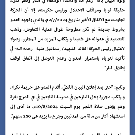
ونوه البيان بأنه "رغم أننا والأشقاء الوسطاء في مصر وقطر ندرك
حقيقة نوايا ومواقف الاحتلال ورئيس حكومته، إلا أن الحركة
تجاوبت مع الاتفاق الأخير بتاريخ 2/7/2024م، والذي واجهه العدو
بشروط جديدة لم تكن مطروحة طوال عملية التفاوض، وذهب
للتصعيد في عدوانه على شعبنا وارتكاب المزيد من المجازر، وصولا
لاغتيال رئيس الحركة القائد الشهيد/ إسماعيل هنية –رحمه الله- في
تأكيد لنواياه باستمرار العدوان وعدم التوصل إلى اتفاق لوقف
إطلاق النار".
وتابع: "حتى بعد إعلان البيان الثلاثي، أقدم العدو على جريمة نكراء،
وارتكب مجزرة بحق النازحين في مدرسة التابعين في حي الدرج بغزة
وهم يؤدون صلاة الفجر يوم السبت 10/8/2024م، ما أدى إلى
استشهاد أكثر من مائة من المدنيين وجرح ما يزيد على 250 منهم".