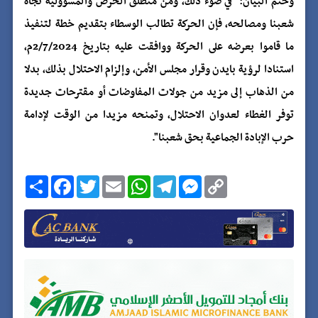
وختم البيان: "في ضوء ذلك، ومن منطلق الحرص والمسؤولية تجاه
شعبنا ومصالحه، فإن الحركة تطالب الوسطاء بتقديم خطة لتنفيذ
ما قاموا بعرضه على الحركة ووافقت عليه بتاريخ 2/7/2024م،
استنادا لرؤية بايدن وقرار مجلس الأمن، وإلزام الاحتلال بذلك، بدلا
من الذهاب إلى مزيد من جولات المفاوضات أو مقترحات جديدة
توفر الغطاء لعدوان الاحتلال، وتمنحه مزيدا من الوقت لإدامة
حرب الإبادة الجماعية بحق شعبنا".
C
M
T
W
E
T
F
ا
o
e
e
h
m
w
a
ن
p
s
l
a
a
i
c
ش
y
s
e
t
i
t
e
ر
b
t
l
s
g
e
L
o
e
A
r
n
i
o
r
p
a
g
n
k
p
m
e
k
r