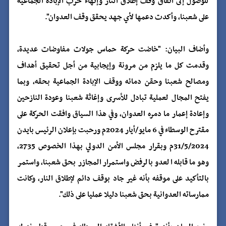
للوصول إلى اتفاق وقف إطلاق النار وإنهاء حرب الإبادة الجماعية
على شعبنا، وأكدت دعمها لأي جهد يحقق وقف العدوان".
وأضاف البيان: "خاضت حركة حماس جولات مفاوضات عديدة،
وقدمت كل ما يلزم من مرونة وإيجابية من أجل تحقيق أهداف
ومصالح شعبنا وحقن دمائه ووقف الإبادة الجماعية بحقه، وبما
يفتح المجال لعملية تبادل للأسرى وإغاثة شعبنا وعودة النازحين
وإعادة إعمار ما دمره العدوان، وفي هذا السياق وافقت الحركة على
مقترح الوسطاء في 6 مايو/أيار 2024م ورحبت بإعلان الرئيس بايدن
31/5/2024م وبقرار مجلس الأمن الدولي بهذا الخصوص 2735،
وهو ما قابله العدو بالرفض واستمرار المجازر بحق شعبنا، واستمر
بالتأكيد على موقفه بأنه غير جاد بوقف دائم لإطلاق النار، وكانت
ممارساته العدوانية بحق شعبنا دليلا عمليا على ذلك".