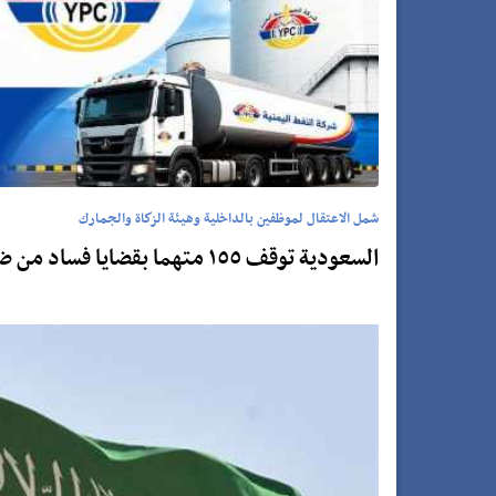
شمل الاعتقال لموظفين بالداخلية وهيئة الزكاة والجمارك
السعودية توقف ١٥٥ متهما بقضايا فساد من ضمنهم جهات خدمية بموسم الحج