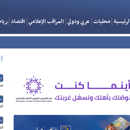
لرئيسية
محليات
عربي ودولي
المراقب الإعلامي
اقتصاد
ريا
إخ
م
نفط
م
الص
م
الق