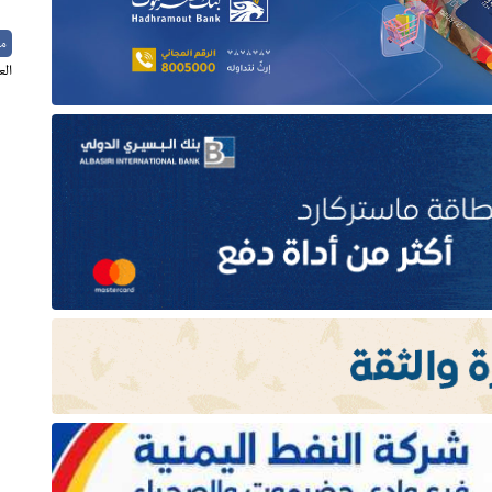
م
الع