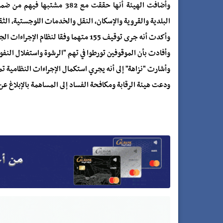
وأضافت الهيئة أنها حققت مع 2
البلدية والقروية والإسكان، النقل والخدمات اللوجستية، الثقا
وأكدت أنه جرى توقيف 155 متهما وفقا لنظام الإجراءات الجزائية، منهم من أطلق سراحه بالكفالة الضامنة.
وأفادت بأن الموقوفين تورطوا في تهم "الرشوة واستغلال النفو
وأشارت "نزاهة" إلى أنه يجري استكمال الإجراءات النظامية تمه
ودعت هيئة الرقابة ومكافحة الفساد إلى المساهمة بالإبلاغ عن