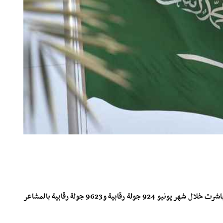
قالت هيئة الرقابة ومكافحة الفساد "نزاهة" في السعودية إنها باشرت خلال شهر يونيو 924 جولة رقابية و9623 جولة رقابية بالمشاعر