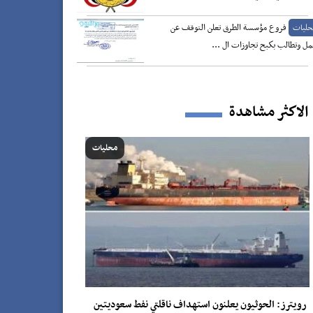
فروع مؤسسة الطرق تعلن التوقف عن
حليات
مل وتطالب بكبح تجاوزات ال ...
الاكثر مشاهدة
محليات
رويترز: الحوثيون يعلنون استهداف ناقلتي نفط سعوديتين