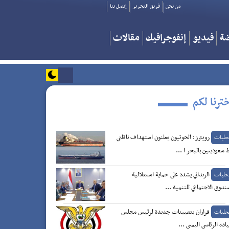
من نحن
فريق التحرير
إتصل بنا
ضة
فيديو
إنفوجرافيك
مقالات
ترنا لكم
رويترز: الحوثيون يعلنون استهداف ناقلتي
حليات
 سعوديتين بالبحر ا ...
الزنداني يشدد على حماية استقلالية
حليات
ندوق الاجتماعي للتنمية ...
قراران بتعيينات جديدة لرئيس مجلس
حليات
يادة الرئاسي اليمني ...