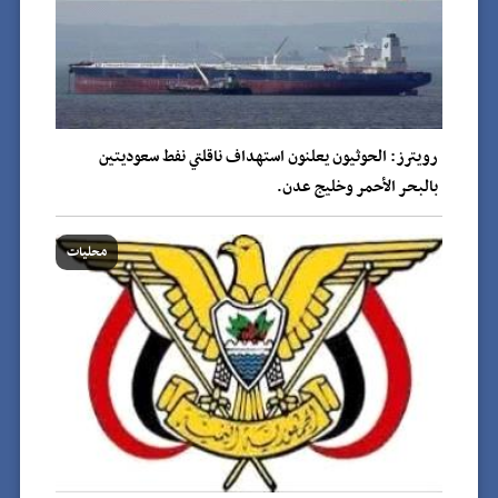
رويترز: الحوثيون يعلنون استهداف ناقلتي نفط سعوديتين
بالبحر الأحمر وخليج عدن.
محليات