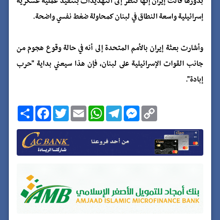
بدورها قالت إيران إنها تنظر إلى التهديدات بتنفيذ عملية عسكرية
إسرائيلية واسعة النطاق في لبنان كمحاولة ضغط نفسي واضحة.
وأشارت بعثة إيران بالأمم المتحدة إلى أنه في حالة وقوع هجوم من
جانب القوات الإسرائيلية على لبنان، فإن هذا سيعني بداية "حرب
إبادة".
C
M
T
W
E
T
F
ا
o
e
e
h
m
w
a
ن
p
s
l
a
a
i
c
ش
y
s
e
t
i
t
e
ر
b
t
l
s
g
e
L
o
e
A
r
n
i
o
r
p
a
g
n
k
p
m
e
k
r