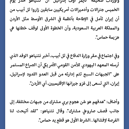
وأوردت صحيفة "تايمز أوف إسرائيل" أن "نتنياهو حذر يوم
الخميس جنرالات وأدميرالات أمريكيين سابقين زاروا تل أبيب من
أن إيران تأمل في الإطاحة بأنظمة في الشرق الأوسط مثل الأردن
والمملكة العربية السعودية، وأن الخطوة الأولى لوقف خطتها هي
هزيمة حماس".
وفي اجتماع في مقر وزارة الدفاع في تل أبيب، أخبر نتنياهو الوفد الذي
أرسله المعهد اليهودي للأمن القومي الأمريكي أن الصراع المستمر
على "الجبهات السبع تتم إدارته من قبل العدو اللدود لإسرائيل،
إيران، التي تسعى إلى غزو جيرانها الإقليميين، أي الأردن".
وأضاف: "هدفهم هو شن هجوم بري مشترك من جبهات مختلفة، إلى
جانب قصف صاروخي مشترك". وقال نتنياهو: "لقد أتيحت لنا
الفرصة لإفشالها..الشرط الأول هو قطع يد حماس".