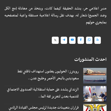
منبر اعلامي حر، ينشد الحقيقة كيفما كانت، ويتخذ من معادلة (مع الكل
وضد الجميع) شعار له، بهدف نقل رسالة اعلامية مستقلة واعية لمتصفحيه
بمايجري حولهم
احدث المنشورات
رويترز: الحوثيون يعلنون استهداف ناقلتي نفط
سعوديتين بالبحر الأحمر وخليج عدن..
الزنداني يشدد على حماية استقلالية الصندوق الاجتماعي
للتنمية بعدن لتعزيز ثقة الما..
قراران بتعيينات جديدة لرئيس مجلس القيادة الرئاسي