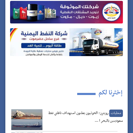
إخترنا لكم
رويترز: الحوثيون يعلنون استهداف ناقلتي نفط
محليات
سعوديتين بالبحر ا ...