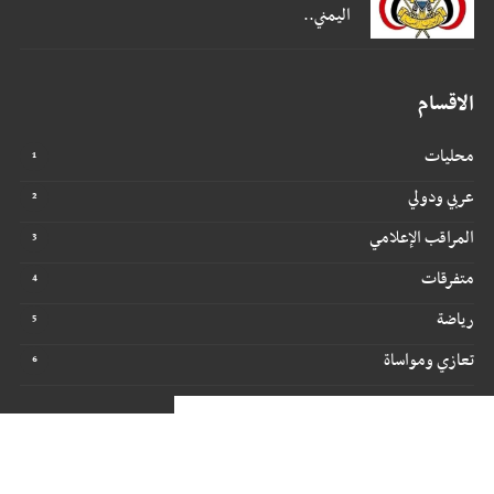
اليمني..
الاقسام
محليات
عربي ودولي
المراقب الإعلامي
متفرقات
رياضة
تعازي ومواساة
جميع الحقوق محفوظة ©
2026
@ - مراقبون برس
تصميم وتطوير -
ITU-TEAM