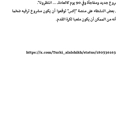
90 يوم كالعادة، ... انتظرونا".
ن بعض النشطاء على منصة "إكس" توقعوا أن يكون مشروع ترفيه ضخما
ه من الممكن أن يكون ملعبا لكرة القدم.
https://x.com/Turki_alalshikh/status/180536