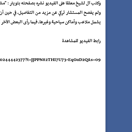
وكتب آل لشيخ معلقا على الفيديو نشره بصفحته بتويتر : "مشروع جديد ومفاجأة وفي 
ولم يفصح المستشار تركي عن مزيد من التفاصيل، في حين أ
يشمل ملاعب وأماكن سياحية وغيرها، فيما رأى البعض الآخر أن
رابط الفيديو للمشاهدة
1630244442377?t=JJPPN82THI7U73-EqGuD2Q&s=09