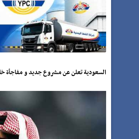
السعودية تعلن عن مشروع جديد و مفاجأة خلال ٩٠يوما (في