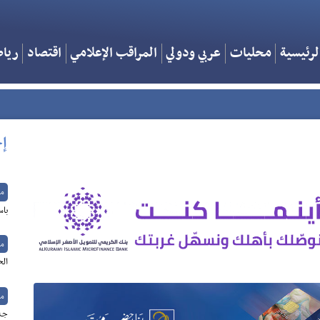
لرئيسية
محليات
عربي ودولي
المراقب الإعلامي
اقتصاد
ريا
إخ
م
باس
م
الح
م
جنو