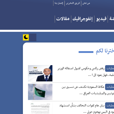
من نحن
فريق التحرير
إتصل بنا
ضة
فيديو
إنفوجرافيك
مقالات
ترنا لكم
رفض رئاسي وحكومي لقبول استقالة الوزير
حليات
لمة..فهل يعود الى ا ...
عكاظ السعودية تكشف عن تنسيق بين
حليات
وثيين والميليشيات العراقي ...
بيان هام لقوات التحالف بشأن استشهاد
حليات
د في اليمن بهجوم حوثي ...