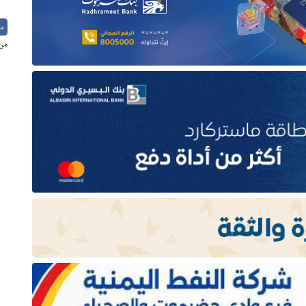
م
من 