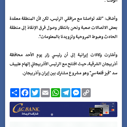
الوقت".
وأضاف: "لقد تواصلنا مع مرافقي الرئيس، لكن لأن المنطقة معقدة
بعض الاتصالات صعبة ونحن بانتظار وصول فرق الإنقاذ إلى منطقة
الحادث وهبوط المروحية وتزويدنا بالمعلومات".
وأشارت وكالات إيرانية إلى أن رئيسي زار يوم الأحد محافظة
أذربيجان الشرقية، حيث افتتح مع الرئيس الأذربيجاني إلهام علييف
سد "قيز قلعة سي" وهو مشروع مشترك بين إيران وأذربيجان.
C
M
T
W
E
T
F
ا
o
e
e
h
m
w
a
ن
p
s
l
a
a
i
c
ش
y
s
e
t
i
t
e
ر
b
t
l
s
g
e
L
o
e
A
r
n
i
o
r
p
a
g
n
k
p
m
e
k
r