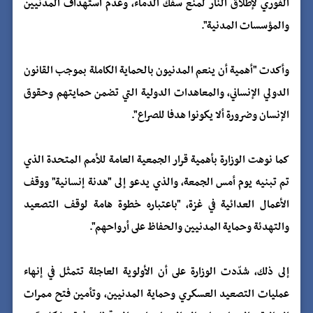
الفوري لإطلاق النار لمنع سفك الدماء، وعدم استهداف المدنيين
والمؤسسات المدنية".
وأكدت "أهمية أن ينعم المدنيون بالحماية الكاملة بموجب القانون
الدولي الإنساني، والمعاهدات الدولية التي تضمن حمايتهم وحقوق
الإنسان وضرورة ألا يكونوا هدفا للصراع".
كما نوهت الوزارة بأهمية قرار الجمعية العامة للأمم المتحدة الذي
تم تبنيه يوم أمس الجمعة، والذي يدعو إلى "هدنة إنسانية" ووقف
الأعمال العدائية في غزة، "باعتباره خطوة هامة لوقف التصعيد
والتهدئة وحماية المدنيين والحفاظ على أرواحهم".
إلى ذلك، شدّدت الوزارة على أن الأولوية العاجلة تتمثل في إنهاء
عمليات التصعيد العسكري وحماية المدنيين، وتأمين فتح ممرات