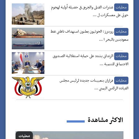
عشرات القتلى والجرحى في حصيلة أولية لهجوم
محليات
حوثي على معسكرات ل ...
رويترز: الحوثيون يعلنون استهداف ناقلتي نفط
محليات
سعوديتين بالبحر ا ...
الزنداني يشدد على حماية استقلالية الصندوق
محليات
الاجتماعي للتنمية ...
قراران بتعيينات جديدة لرئيس مجلس
محليات
القيادة الرئاسي اليمني ...
الاكثر مشاهدة
محليات