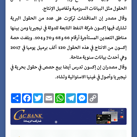
الحقول مثل البيانات السيزمية وتفاصيل الإنتاج.
وقال مصدر إن المناقشات تركزت على عدد من الحقول البرية
تشارك فيها إكسون شركة النفط التابعة للدولة في نيجيريا ومن بينها
مناطق التعدين المستأجرة أرقام 66 و68 و70 و104. وبلغت حصة
إكسون من الانتاج في هذه الحقول 120 ألف برميل يوميا في 2017
وهي أحدث بيانات سنوية متاحة.
وقال مصدران إن إكسون تدرس أيضا بيع حصص في حقول بحرية في
نيجيريا وأصول في غينيا الاستوائية وتشاد.
C
M
T
W
E
T
F
ا
o
e
e
h
m
w
a
ن
p
s
l
a
a
i
c
ش
y
s
e
t
i
t
e
ر
b
t
l
s
g
e
L
o
e
A
r
n
i
o
r
p
a
g
n
k
p
m
e
k
r