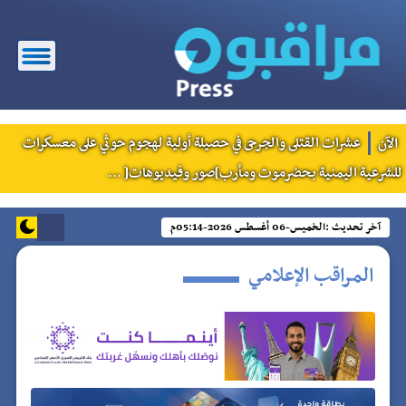
الآن
عشرات القتلى والجرحى في حصيلة أولية لهجوم حوثي على معسكرات
للشرعية اليمنية بحضرموت ومأرب]صور وفيديوهات[ ...
آخر تحديث :
الخميس-06 أغسطس 2026-05:14م
المراقب الإعلامي