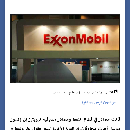
الإثنين - 13 مارس 2023 - 10:34 م بتوقيت عدن
-
مراقبون برس-رويترز
قالت مصادر في قطاع النفط ومصادر مصرفية لرويترز إن إكسون
موبيل أجرت محادثات في الآونة الأخيرة لبيع حقول غاز ونفط في