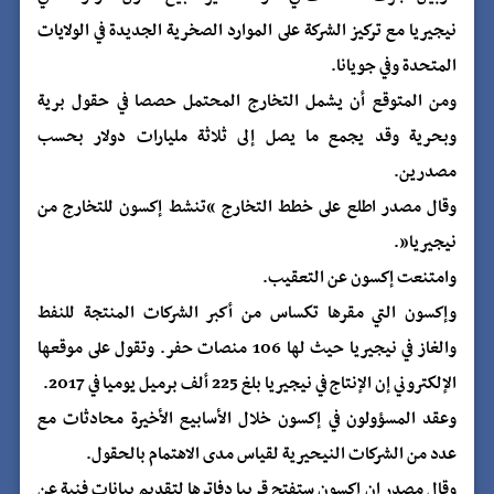
نيجيريا مع تركيز الشركة على الموارد الصخرية الجديدة في الولايات
المتحدة وفي جويانا.
ومن المتوقع أن يشمل التخارج المحتمل حصصا في حقول برية
وبحرية وقد يجمع ما يصل إلى ثلاثة مليارات دولار بحسب
مصدرين.
وقال مصدر اطلع على خطط التخارج “تنشط إكسون للتخارج من
نيجيريا”.
وامتنعت إكسون عن التعقيب.
وإكسون التي مقرها تكساس من أكبر الشركات المنتجة للنفط
والغاز في نيجيريا حيث لها 106 منصات حفر. وتقول على موقعها
الإلكتروني إن الإنتاج في نيجيريا بلغ 225 ألف برميل يوميا في 2017.
وعقد المسؤولون في إكسون خلال الأسابيع الأخيرة محادثات مع
عدد من الشركات النيحيرية لقياس مدى الاهتمام بالحقول.
وقال مصدر إن اكسون ستفتح قريبا دفاترها لتقديم بيانات فنية عن