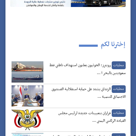
إخترنا لكم
رويترز: الحوثيون يعلنون استهداف ناقلتي نفط
محليات
سعوديتين بالبحر ا ...
الزنداني يشدد على حماية استقلالية الصندوق
محليات
الاجتماعي للتنمية ...
قراران بتعيينات جديدة لرئيس مجلس
محليات
القيادة الرئاسي اليمني ...