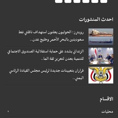
احدث المنشورات
رويترز: الحوثيون يعلنون استهداف ناقلتي نفط
سعوديتين بالبحر الأحمر وخليج عدن..
الزنداني يشدد على حماية استقلالية الصندوق الاجتماعي
للتنمية بعدن لتعزيز ثقة الما..
قراران بتعيينات جديدة لرئيس مجلس القيادة الرئاسي
اليمني..
الاقسام
محليات