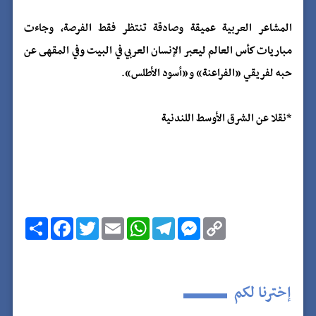
المشاعر العربية عميقة وصادقة تنتظر فقط الفرصة، وجاءت
مباريات كأس العالم ليعبر الإنسان العربي في البيت وفي المقهى عن
حبه لفريقي «الفراعنة» و«أسود الأطلس».
*نقلا عن الشرق الأوسط اللندنية
C
M
T
W
E
T
F
ا
o
e
e
h
m
w
a
ن
p
s
l
a
a
i
c
ش
y
s
e
t
i
t
e
ر
b
t
l
s
g
e
L
o
e
A
r
n
i
إخترنا لكم
n
g
a
p
r
o
k
p
m
e
k
r