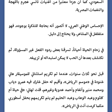
السعودي، كما أن جزءاً معتبراً من أغنيات نانسي عجرم باللهجة
والنغمات المصرية.
الإحساس الوطني العربي، لا أتصور أنه بحاجة للتذكرة بوجوده، فهو
متغلغل في المشاعر، ولا يحتاج إلى دليل.
في زحام الحياة أحياناً، تسرقنا بعض ردود الفعل غير المسؤولة، ثم
نكتشف بعدها أن الحب لا يمكن استبداله أو تزييفه.
قبل نحو ثلاث سنوات، عندما تم تكريم استثنائي للموسيقار هاني
شنودة في «موسم الرياض»، وأقيم له حفل شارك فيه عمرو دياب
ومحمد منير وأنغام وأحمد عدوية وغيرهم، قلت لهاني: «في حياة أم
كلثوم وعبد الوهاب وعبد الحليم لم يتم تكريمهم بحفل أسطوري
مثلما كرمت أنت في الرياض».