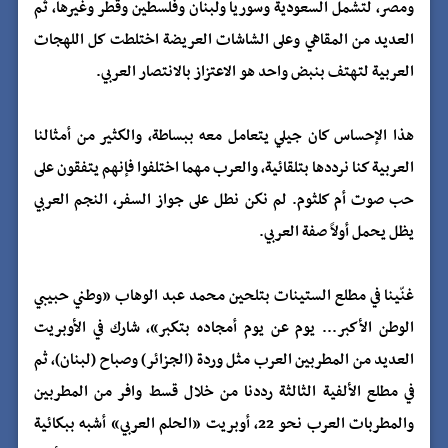
ومصر، لتشمل السعودية وسوريا ولبنان وفلسطين وقطر وغيرها، ثم
العديد من المقاهي وعلى الشاشات العريضة اختلطت كل اللهجات
العربية لتهتف بنبض واحد هو الاعتزاز بالانتصار العربي.
هذا الإحساس كان جيلي يتعامل معه ببساطة، والكثير من أمثالنا
العربية كنا نرددها بتلقائية، والعرب مهما اختلفوا فإنهم يتفقون على
حب صوت أم كلثوم. لم نكن نطل على جواز السفر، النجم العربي
يظل يحمل أولاً صفة العربي.
غنّينا في مطلع الستينات بتلحين محمد عبد الوهاب «وطني حبيبي
الوطن الأكبر... يوم عن يوم أمجاده بتكبر»، شارك في الأوبريت
العديد من المطربين العرب مثل وردة (الجزائر) وصباح (لبنان)، ثم
في مطلع الألفية الثالثة رددنا من خلال قسط وافر من المطربين
والمطربات العرب نحو 22، أوبريت «الحلم العربي» أشبه ببكائية