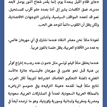
«جايز ظلام الليل يبعدنا يوم، إنما يقدر شعاع النور يوصل لأبعد
مدى»، عمق الكلمات يشير إلى أننا بصدد حلم أقرب للمستحيل.
نعم قد تتعدد المواقف السياسية، وتتباين التوجهات الاقتصادية،
ولكن يظل أن القلوب دائماً تتوحد على الحب.
تعودنا مثلاً نحن معشر النقاد عندما نشارك في أي مهرجان عالمي،
به عدد من الأفلام العربية، يظل حلمنا بالفوز عربياً.
عندما يحقق مثلاً فيلم تونسي مثل «صوت هند رجب» إخراج كوثر
بن هنية قبل نحو عامين في مهرجان «فينسيا» جائزة «الأسد
الفضي» (لجنة التحكيم الخاصة)، اعتبرناها تتويجاً لكل العرب.
نتابع مثلاً فيما تقدمه «هيئة الترفيه» وفي «موسم الرياض»
بالمملكة العربية السعودية، تعدداً في المشاركات العربية، سعودية
ومصرية ومغربية ولبنانية وسورية وكويتية، وهو ما نرصده أيضاً في