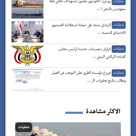
رويترز: الحوثيون يعلنون استهداف ناقلتي نفط
محليات
سعوديتين بالبحر ا ...
الزنداني يشدد على حماية استقلالية الصندوق
محليات
الاجتماعي للتنمية ...
قراران بتعيينات جديدة لرئيس مجلس
محليات
القيادة الرئاسي اليمني ...
فروع مؤسسة الطرق تعلن التوقف عن العمل
محليات
وتطالب بكبح تجاوزات ال ...
الاكثر مشاهدة
محليات