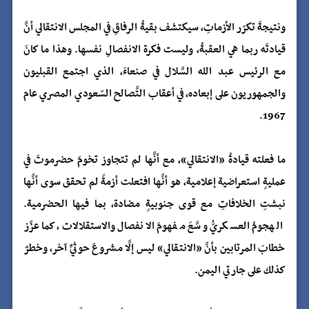
ونتيجةَ تكرّر الأزماتِ، سيكتشف بقيةُ الرفاقِ في المجلس الانتقالي أنَّ
قيادتَه ربما هي العقبةُ، وليست فكرة الانفصالِ نفسها. وهذا ما كانَ
مع الرئيس عبد الله السَّلال في صنعاءَ، الذي اجتمع القبليون
والجمهوريون على إبعاده، في أعقاب التَّصالح السّعودي المصري عام
1967.
ما فعلته قيادةُ «الانتقالي»، مع أنَّها لم تتجاوز تخومَ حضرموتَ في
عمليةٍ استعراضية إعلامية، هو أنَّها افتعلت أزمةً لم تحقق سوى أنَّها
نبشتِ الخلافاتِ مع قوى جنوبيةٍ مضادة، بما فيها الحضرمية.
الهجومُ العسكريُّ وسَّعَ مفهومَ الانفصال والاستقلالات، كما عزَّز
خطابَ المرتابين بأنَّ «الانتقالي» ليس إلَّا مشروعَ حوثيٍّ آخر، وخطرٌ
كذلك على جارتي اليمن.