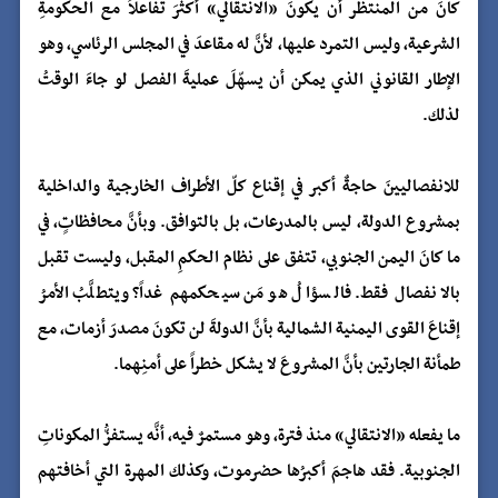
كانَ من المنتظر أن يكونَ «الانتقالي» أكثرَ تفاعلاً مع الحكومةِ
الشرعية، وليس التمرد عليها، لأنَّ له مقاعدَ في المجلس الرئاسي، وهو
الإطار القانوني الذي يمكن أن يسهّلَ عمليةَ الفصل لو جاءَ الوقتُ
لذلك.
للانفصاليينَ حاجةٌ أكبر في إقناع كلّ الأطراف الخارجية والداخلية
بمشروع الدولة، ليس بالمدرعات، بل بالتوافق. وبأنَّ محافظاتٍ، في
ما كانَ اليمن الجنوبي، تتفق على نظام الحكمِ المقبل، وليست تقبل
بالانفصال فقط. فالسؤالُ هو مَن سيحكمهم غداً؟ ويتطلَّبُ الأمرُ
إقناعَ القوى اليمنية الشمالية بأنَّ الدولةَ لن تكونَ مصدرَ أزمات، مع
طمأنة الجارتين بأنَّ المشروعَ لا يشكل خطراً على أمنِهما.
ما يفعله «الانتقالي» منذ فترة، وهو مستمرٌ فيه، أنَّه يستفزُّ المكوناتِ
الجنوبية. فقد هاجمَ أكبرُها حضرموت، وكذلك المهرة التي أخافتهم