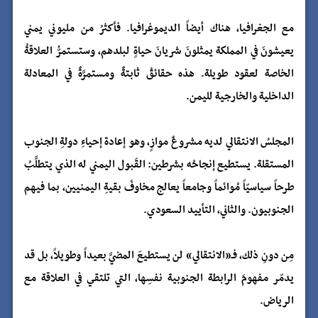
مع الجغرافيا، هناك أيضاً الديموغرافيا. فأكثرُ من مليوني يمني
يعيشونَ في المملكة يمثلونَ شريانَ حياةٍ لبلدهم، وستستمرُّ العلاقةُ
الخاصة لعقود طويلة. هذه حقائقُ ثابتةٌ ومستمرَّةٌ في المعادلة
الداخلية والخارجية لليمن.
المجلسُ الانتقالي لديه مشروعٌ موازٍ، وهو إعادة إحياءِ دولةِ الجنوب
المستقلة. يستطيع إنجاحُه بشرطين: القَبول اليمني له الذي يتطلَّبُ
طرحاً سياسيّاً مُوائماً وجامعاً يعالج مخاوفَ بقيةِ اليمنيين، بما فيهم
الجنوبيون. والثاني، التأييد السعودي.
مِن دونِ ذلك، فـ«الانتقالي» لن يستطيعَ المضيَّ بعيداً وطويلاً، بل قد
يدمّر مفهومَ الرابطة الجنوبية نفسِها، التي تلتقي في العلاقة مع
الرياض.