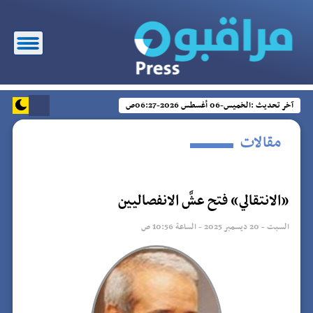
آخر تحديث :
الخميس-06 أغسطس 2026-06:27ص
مقالات
«الانتقالي» فتح عشَّ الانفصاليين
السبت - 20 ديسمبر 2025 - الساعة 10:56 ص