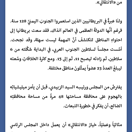
من «الانتقالي».
ولنَا عبرةٌ في البريطانيين الذين استعمروا الجنوبَ اليمنيَّ 128 سنة.
فرغم أنَّها الدولةُ العظمى في العالم آنذاك، فقد سعت بريطانيا إلى
احتواءِ المناطق لتكتشفَ أنَّ المهمةَ ليست سهلة، وقد نجحت.
أسَّست مجلساً لسلاطين الجنوب العربي، في البداية شكَّلته من 6
سلاطين، ثم زادته ليصبح 11، ثم إلى 15. ومع كثرة الخلافاتِ وسَّعته
ليبلغَ العددُ 23 عضواً يمثّلونَ مناطقَ مختلفة.
يفترضُ من المجلس ورئيسِه السيد الزبيدي، قبل أن يأمرَ ميليشياتِه
بالهجوم على محافظة مساحتها 48 مرةً من مساحة محافظتِه
الضالع، أن يفكر في خطورة التبعات.
مثاليّاً وعمليّاً، خيارُ «الانتقالي» أن يعملَ داخل المجلس الرئاسي