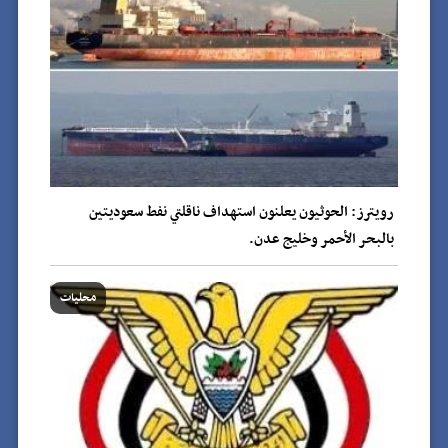
رويترز: الحوثيون يعلنون استهداف ناقلتي نفط سعوديتين
بالبحر الأحمر وخليج عدن.
محليات