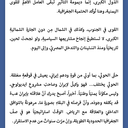
الدّولُ الكبرى، إنَّما ديمومةُ التأثيرِ تبقَى العاملَ الأهمَّ للقوى
اليمنية، وهنا تُوكّد الحتمية الجغرافية.
القوى في الجنوب، وكذلك في الشمال مِن دونِ الجارةِ الشماليةِ
الكبرى، لا تستطيعُ إنجاحَ مشاريعِها السياسيةِ، ولو نجحتْ لحين،
تاريخيّاً ومنذ السّتيناتِ والتدخلِ المصريِّ، وإلى اليوم.
حتَّى الحوثي، بما أوتي من قوةٍ ودعم إيراني، يعيش في قوقعةٍ مغلقة.
الحوثي يختلف... فهوَ وكيلٌ لإيرانَ وصاحبُ مشروعٍ آيديولوجي،
وليس مكوَّناً يمنيّاً وطنيّاً. أخيراً، أصبحَ يدرك أنَّ علاقتَه بإيرانَ عبءٌ
قد يكلفه وجودَه، وأنَّ فرصتَه في البقاءِ بصورةٍ مَا، مرهونةٌ بالتوافق
الداخليّ والعلاقة مع الرياض. الوقتُ استراتيجيّاً هو في صفّ
الجغرافيا الحدودية الطويلة، وإنْ مرَّت سنواتٌ من عدم الاستقرار.