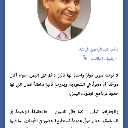
بقلم:
عبدالرحمن الراشد
- ارشيف الكاتب
لا توجد سوى دولةٍ واحدةٍ لها تأثيرٌ دائمٌ على اليمن، سواء أكانَ
موحَّداً أم مجزأً، هي السّعودية، وبدرجةٍ ثانيةٍ سلطنةُ عُمان التي لهَا
حدودٌ غرباً مع الجنوب اليمني.
والجغرافيا تبقَى - كمَا قالَ نابليون - «الحقيقةَ الوحيدةَ في
السياسة». هناك دولٌ عديدةٌ تستطيع الحضورَ في الأزمات، بما فيها