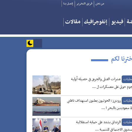
من نحن
فريق التحرير
إتصل بنا
ضة
فيديو
إنفوجرافيك
مقالات
ترنا لكم
عشرات القتلى والجرحى في حصيلة أولية
حليات
وم حوثي على معسكرات ل ...
رويترز: الحوثيون يعلنون استهداف ناقلتي
حليات
 سعوديتين بالبحر ا ...
الزنداني يشدد على حماية استقلالية
حليات
ندوق الاجتماعي للتنمية ...