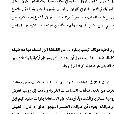
ل ديغول. ذهول الرجل المقيم في مكتب مارغريت ثاتشر. حزن الرجل
تبك في قصر القرار في تايوان. واليابان. وكوريا الجنوبية. تخيَّل ملامح
قى من هيبة الحلف حين تقر أميركا بحق بوتين في اقتطاع وجبة كبرى من
او تسي تونغ يشعر بالبهجة رغم خوفه من عودة سيد الكرملين إلى زمن
سكي وخاطبه دونالد ترمب بمفردات من القماشة التي استخدمها مع ضيفه
 كاملة. ضحك. هذا يستحيل أن يحدث. لا روسيا هي أوكرانيا ولا فلاديمير
الأبيض هو صديقنا كي لا نقول رجلنا.
نت السنوات الثلاث الماضية مؤلمة. لم يسقط سيد كييف حين توغلت
ا الغرب من بلاده. تدفقت المساعدات الغربية وعادت إلى روسيا نعوش
يا عسكرياً واقتصادياً. أرغمته على الاستعانة بقوات حفيد كيم إيل
جنرالاته! يعرف أن جنرالات الأطلسي ابتهجوا. قالوا إذا كان «الجيش