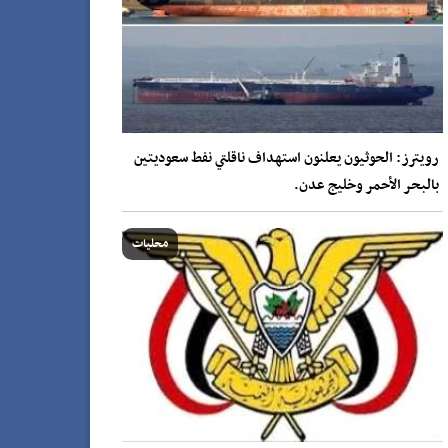
رويترز: الحوثيون يعلنون استهداف ناقلتي نفط سعوديتين
بالبحر الأحمر وخليج عدن.
محليات