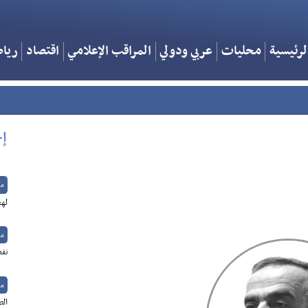
لرئيسية
محليات
عربي ودولي
المراقب الإعلامي
اقتصاد
ريا
إخ
م
لهج
م
نفط
م
الص