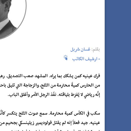
بقلم:
غسان شربل
- ارشيف الكاتب
فرك عينيه كمن يشكك بما يراه. المشهد صعب التصديق. رهيب
من الحارس كميةً محترمة من الثلج، والزجاجة التي تليق ب
إنَّه رياضي لا يُفرّط بلياقته. نفّذ الرجل الأمر وأغلق الباب.
سكب في الكأس كمية محترمة. سمع صوت الثلج يتكسر كأنَّه
عينيه. جيد فعلاً إنه لم يقتل فولوديمير زيلينسكي بجحيم من 