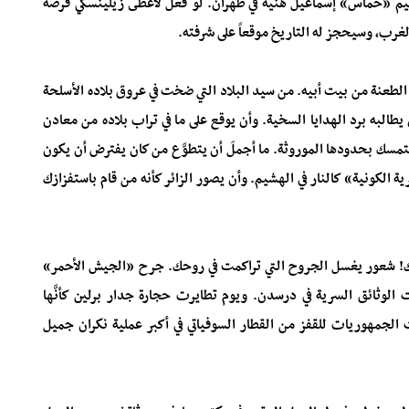
بزعيم «حماس» إسماعيل هنية في طهران. لو فعل لأعطى زيلينسكي فرصة
الغرب، وسيحجز له التاريخ موقعاً على شرفته.
الطعنة من بيت أبيه. من سيد البلاد التي ضخت في عروق بلاده الأسلحة
طالبه برد الهدايا السخية. وأن يوقع على ما في تراب بلاده من معادن
يتمسك بحدودها الموروثة. ما أجملَ أن يتطوَّع من كان يفترض أن يكون
الكونية» كالنار في الهشيم. وأن يصور الزائر كأنه من قام باستفزازك
ماتك! شعور يغسل الجروح التي تراكمت في روحك. جرح «الجيش الأحمر»
وثائق السرية في درسدن. ويوم تطايرت حجارة جدار برلين كأنَّها
جمهوريات للقفز من القطار السوفياتي في أكبر عملية نكران جميل