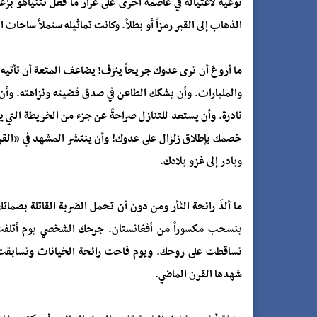
نوعية لاغتياله في عاصمة أخرى على غرار ما فعل نتنياهو 
الذهاب إلى القبر رمزاً أو بطلاً. وكانت تماثيله ستملأ ساحات 
ما أروعَ أن ترى عدوك جريحاً ينزف! يضاعف المتعة أن تأتيه 
والمليارات. وأن يشكك الطاعن في صدق قضيته ونزاهته. وأن ي
نادرة. وأن يستعد للتنازل صراحةً عن جزء من الخريطة التي 
خصمك بإطلاق زلزال على عدوك! وأن ينتشر المشهد في «القرية 
وبادر إلى غزو بلادك.
ما ألذَ رائحة الثأر ومن دون أن تحمل الضربة القاتلة بص
ينسحب مكسوراً من أفغانستان. جرحك الشخصي يوم أتلفت ال
تساقطت على روحك. ويوم فاحت رائحة الخيانات وتسابقت ال
شهدها القرن الماضي.