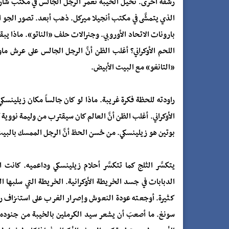
رشفة أخرى. تخيل الخيبة تغمر الرجل الجالس في مكتب شار
الذي يتمشَّى في مكتب أنجيلا ميركل. ذهب أبعد. تصور الجو المر
بارونات الاتحاد الأوروبي. وجنرالات حلف «الناتو». ماذا يب
اللحم الأوكراني؟ أغلب الظن أنَّ الرجل الجالس على عرش م
«التانغو» مع البيت الأبيض.
راودته للحظة فكرة غريبة. ماذا لو كان جالساً مكان زيلين
الأوكراني. أغلب الظن أنَّ العالم كان سيقترب من وليمة نووية
بوتين هو زيلينسكي. من حُسن الحظ أنَّ الرجل الممسك بالبيت 
يتكسَّر الثلج كما تتكسَّر أحلام زيلينسكي وداعميه. كا
الدبابات في جسد الخريطة الأوكرانية. الخريطة التي سلبه
كثيرة. أوجعته عودة النعوش وإصرار الغرب على استنزاف روس
سونغ. ما أصعبَ أن يشعر سيد الكرملين بالخيبة من جنوده و