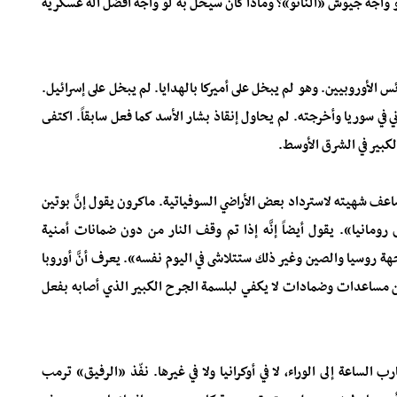
لو واجه جيوش «الناتو»؟ وماذا كان سيحل به لو واجه أفضل آلة عسكرية
 الأوروبيين. وهو لم يبخل على أميركا بالهدايا. لم يبخل على إسرائيل.
 في سوريا وأخرجته. لم يحاول إنقاذ بشار الأسد كما فعل سابقاً. اكتفى
كبير في الشرق الأوسط.
يضاعف شهيته لاسترداد بعض الأراضي السوفياتية. ماكرون يقول إنَّ بوتين
رومانيا». يقول أيضاً إنَّه إذا تم وقف النار من دون ضمانات أمنية
واجهة روسيا والصين وغير ذلك ستتلاشى في اليوم نفسه». يعرف أنَّ أوروبا
من مساعدات وضمادات لا يكفي لبلسمة الجرح الكبير الذي أصابه بفعل
ب الساعة إلى الوراء، لا في أوكرانيا ولا في غيرها. نفّذ «الرفيق» ترمب