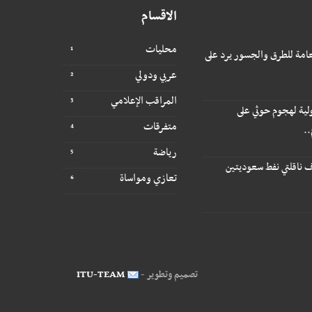
الاقسام
محليات
عامة للطرق والجسور يرد على
عربي ودولي
المراقب الإعلامي
لية لهجوم حوثي على
متفرقات
.
رياضة
 ناقلتي نفط سعوديتين
تعازي ومواساة
تصميم وتطوير -
ITU-TEAM