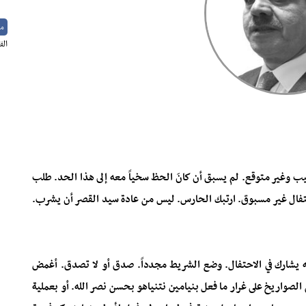
م
الق
 وغير متوقع. لم يسبق أن كانَ الحظ سخياً معه إلى هذا الحد. طلب
احتفال غير مسبوق. ارتبك الحارس. ليس من عادة سيد القصر أن يشرب.
 يشارك في الاحتفال. وضع الشريط مجدداً. صدق أو لا تصدق. أغمض
الصواريخ على غرار ما فعل بنيامين نتنياهو بحسن نصر الله. أو بعملية