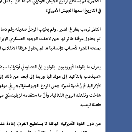
الأحمر» لم يستطع تركيع الجيش الأوكراني، فماذا كان ليفعل 
في التاريخ اسمها الجيش الأميركي؟
انتظر ترمب بفارغ الصبر. ولم يخيّبِ الرجلُ صديقه رغم دسائس
لم يحاول عرقلة طائراتها حين لاحقت الوجود العسكري الإيراني
بمنحه اللجوء لأسباب «إنسانية». لم يحاول عرقلة الانقلاب ال
يعرف ما يقوله الأوروبيون. يقولون إنَّ انتصاره في أوكرانيا س
«سيذهب بالتأكيد إلى مولدافيا وربما إلى أبعد من ذلك إلى 
لأوكرانيا، فإنَّ قدرة أميركا «على الردع الجيواستراتيجي في م
شاخت وتفتقد الروح القتالية. وأنَّ ما ستقدمه لزيلينسكي 
طعنة ترمب.
من دون القوة الأميركية الهائلة لا يستطيع الغربُ إعادةَ عقار