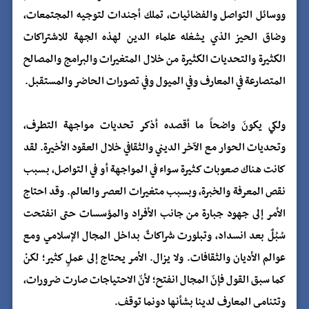
ووسائل التواصل والفضائيات، تملك أجندات لتوجيه المجتمعات،
وضاق الحيز الذي يشغله علماء الدين لهذه الجهة للاشتراكات
الكثيرة والتحديات الكثيرة من خلال المتغيرات والبرامج والمصالح
المتصارعة في المعارف وفي الميول وفي تصورات الحاضر والمستقبل.
ولكي يكونَ واضحاً ما أقصده أذكر تحديات مواجهة التطرف،
وتحديات الحوار مع الآخر الديني والثقافي خلال العقود الأخيرة. لقد
كانت هناك صعوبات كثيرة سواء في المواجهة أو في التواصل، بسبب
نقص المعرفة والخبرة، وبسبب متغيرات العصر والعالم. وقد احتاج
الأمر إلى جهود جبارة من جانب الأفراد والمؤسسات حتى انفتحت
سُبُلٌ بعد انسداد، وتبلورت شراكاتٌ بداخل المجال الإسلامي ومع
عوالم الأديان والثقافات. ولا يزال. الأمر يحتاج إلى عملٍ كثير؛ لكنْ
كما سبق القول فإنّ المجال انفتح؛ لأنّ الاحتياجات صارت ضرورات،
وتتنامى المعارف لدينا بشأنها دونما توقف.