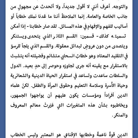
والتوجه. أعرف أنني لا أقول جديداً، ولا أتحدث عن مجهولٍ من
جانب الخاصة والعامة. إنما الملاحظُ أننا ما عُدنا نملك خطاباً أو
أساليب للفهم والإفهام في هذه المسائل. لقد صار خطابنا - إذا أمكن
تسميته كذلك - قسمين: القسم الثائر الذي يتحدى ويستنكر
ويتصدى من دون عروضٍ لبدائل معقولة. والقسم الذي يلجأ للرسوّ
في التقليد المعتاد وهو خطابٌ انسحابي متشائم وفضيلته أنه يتشبث
بالاستقرار مع يقينه أنه جرى تجاوزه وحوصر إلى حدٍ بعيد. الدول
والسلطات ساعدت وتساعد في استقرار الحياة الدينية والشعائرية
وحياة الأُسرة وسلاسة التعليم وحقوق المرأة والطفل. لكنّ علماء
الدين أفراداً ومؤسسات يكون عليهم أن يواجهوا الجمهور،
ويخاطبوه بشأن هذه المتغيرات التي غيّرتْ معالم المعروف
والمنكر.
الدين قوةٌ ناعمةٌ وخطابها الإقناعي هو المعتبر وليس الخطاب