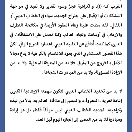
الغرب كله (!). والكراهية عجزٌ وسوء تقدير ولا تفيد في مواجهة
المشكلات أو الإقبال على اجتراح الجديد، سواء في الخطاب الديني أو
الثقافي. لقد مضت علينا زهاء العقود الأربعة في مكافحة التطرف
والإرهاب في أوساطنا وتجاه العالم. وكنا نحمل على الانشقاقات في
الدين، كما كنت أُدافع عن التقليد الديني باعتباره الدرع الواقي. لكنّ
هذا القصور المستشري الذي يعود للاعتصام بالكراهية لا يدع مجالاً
للأمل بالخروج من المأزق. فلا بد من المعرفة المحرِّرة. ولا بد من
الإرادة المسؤولة. ولا بد من المبادرات الشجاعة.
لا بد من تجديد الخطاب الديني لتكون مهمته الإرشادية الكبرى
إعادة تعريف المعروف، والمصير إلى ملاقاة العالم به، بدلاً من نبذه
وكراهيته. تجديد الخطاب الديني ليس موقفاً فقط، بل هو إرادة
ومبادرة فلا بد من المصير إلى إنجازه اليوم قبل الغد.