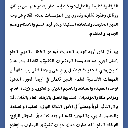
الفرقة والقطيعة والتطرف؛ وبخاصةٍ ما صار يصدر عنها من بياناتٍ
ووثائق وعقود تشارك وتعاون بين المؤسسات لجلاء القتام عن وجه
الدين الحنيف، واستعادة السكينة ونشر قيم السلم والانفتاح وصنع
الجديد والمتقدم.
بيد أنّ الذي أريد تجديد الحديث فيه هو الخطاب الديني العام
وكيف تجري صناعته وسط المتغيرات الكثيرة والكثيفة. وهو شأنٌ
كبيرٌ يمضي الحديث فيه كل يومٍ على وجه التقريب. ذلك أن
المهمات الأساسية لعلماء الدين تتمثل في أربعة أمور: الدعوة
لوحدة العقيدة والعبادة، والتعليم الديني، والفتوى، والإرشاد العام.
ومؤتمر مكة والمؤتمرات المشابهة تتعلق بالإرشاد العام بالذات. فلا
يزال التأثير قوياً ومعتبراً في الأمور الثلاثة الأولى: العقيدة والعبادة،
والتعليم الديني، والفتوى؛ لكنه لم يعد كذلك في المجال الرابع:
الإرشاد العام. لقد صارت هناك جهات كثيرة في المعارف والإعلام