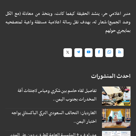
منبر اعلامي حر، ينشد الحقيقة كيفما كانت، ويتخذ من معادلة (مع الكل
وضد الجميع) شعار له، بهدف نقل رسالة اعلامية مستقلة واعية لمتصفحيه
بمايجري حولهم
احدث المنشورات
تفاصيل لقاء حاسم بين شكري ومياس لاجتثاث آفة
المخدرات بجنوب اليمن..
الغارديان: التحالف السعودي التركي الباكستاني يواجه
اختبار اليمن..
مدراء فروع المؤسسة العامة للطرق يردون على المدير