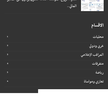
المالي..
الاقسام
محليات
عربي ودولي
المراقب الإعلامي
متفرقات
رياضة
تعازي ومواساة
جميع الحقوق محفوظة ©
2026
@ - مراقبون برس
تصميم وتطوير -
ITU-TEAM