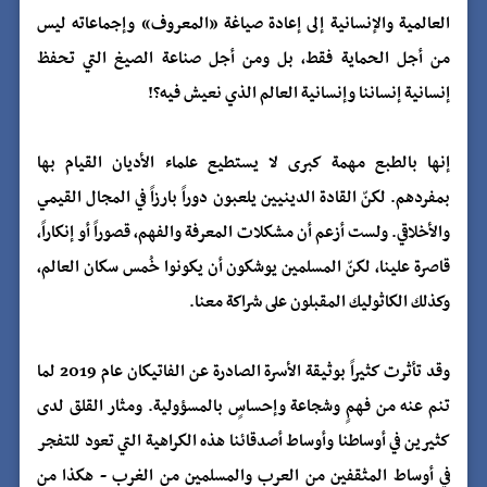
العالمية والإنسانية إلى إعادة صياغة «المعروف» وإجماعاته ليس
من أجل الحماية فقط، بل ومن أجل صناعة الصيغ التي تحفظ
إنسانية إنساننا وإنسانية العالم الذي نعيش فيه؟!
إنها بالطبع مهمة كبرى لا يستطيع علماء الأديان القيام بها
بمفردهم. لكنّ القادة الدينيين يلعبون دوراً بارزاً في المجال القيمي
والأخلاقي. ولست أزعم أن مشكلات المعرفة والفهم، قصوراً أو إنكاراً،
قاصرة علينا، لكنّ المسلمين يوشكون أن يكونوا خُمس سكان العالم،
وكذلك الكاثوليك المقبلون على شراكة معنا.
وقد تأثرت كثيراً بوثيقة الأسرة الصادرة عن الفاتيكان عام 2019 لما
تنم عنه من فهمٍ وشجاعة وإحساسٍ بالمسؤولية. ومثار القلق لدى
كثيرين في أوساطنا وأوساط أصدقائنا هذه الكراهية التي تعود للتفجر
في أوساط المثقفين من العرب والمسلمين من الغرب - هكذا من