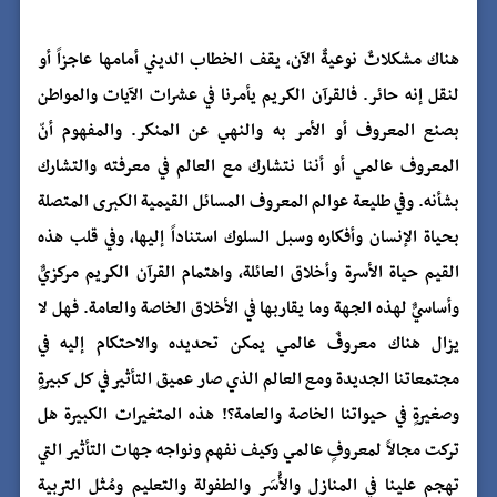
هناك مشكلاتٌ نوعيةٌ الآن، يقف الخطاب الديني أمامها عاجزاً أو
لنقل إنه حائر. فالقرآن الكريم يأمرنا في عشرات الآيات والمواطن
بصنع المعروف أو الأمر به والنهي عن المنكر. والمفهوم أنّ
المعروف عالمي أو أننا نتشارك مع العالم في معرفته والتشارك
بشأنه. وفي طليعة عوالم المعروف المسائل القيمية الكبرى المتصلة
بحياة الإنسان وأفكاره وسبل السلوك استناداً إليها، وفي قلب هذه
القيم حياة الأسرة وأخلاق العائلة، واهتمام القرآن الكريم مركزيٌّ
وأساسيٌّ لهذه الجهة وما يقاربها في الأخلاق الخاصة والعامة. فهل لا
يزال هناك معروفٌ عالمي يمكن تحديده والاحتكام إليه في
مجتمعاتنا الجديدة ومع العالم الذي صار عميق التأثير في كل كبيرةٍ
وصغيرةٍ في حيواتنا الخاصة والعامة؟! هذه المتغيرات الكبيرة هل
تركت مجالاً لمعروفٍ عالمي وكيف نفهم ونواجه جهات التأثير التي
تهجم علينا في المنازل والأُسَر والطفولة والتعليم ومُثل التربية